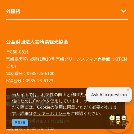
外国語
公益財団法人宮崎県観光協会
〒880-0811
宮崎県宮崎市錦町1番10号 宮崎グリーンスフィア壱番館（KITEN
ビル)
電話番号：0985-26-6100
FAX番号：0985-26-6123
×
Ask AI a question
当サイトでは、利便性の向上と利用状況の解析、広告配
宮崎県商工観光労働部
信のためにCookieを使用しています。サイトを閲覧いた
観光経済交流局観光推進課
だく際には、Cookieの使用に同意いただく必要がありま
す。詳細は
クッキーポリシー
をご確認ください。
〒880-8501
宮崎県宮崎市橘通東2丁目10番1号
同意する
電話番号：0985-26-7103