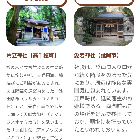
荒立神社【高千穂町】
愛宕神社【延岡市】
社殿は、登山道入り口か
杉の木が立ち並ぶ森の中に静
ら続く階段をのぼった先
かに佇む神社。夫婦円満、縁
にあり、周辺は静寂な雰
結びにご利益があるとされ、
囲気に包まれています。
天孫降臨の道案内をした「猿
江戸時代、延岡藩主のお
田彦命（サルタヒコノミコ
姫様である日向御前もこ
ト）」と、天岩戸前で楽し気
の場所を好んで参拝して
に踊って天照大御神（アマテ
おり、願掛けを行ってい
ラスオオミカミ）を誘い出し
たといわれております。
た「天鈿女命（アメノウズメ
ノミコト）」が結婚して住ま