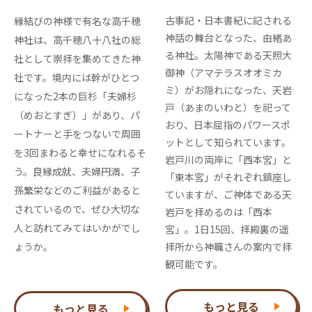
古事記・日本書紀に記される
縁結びの神様で有名な高千穂
神話の舞台となった、由緒あ
神社は、高千穂八十八社の総
る神社。太陽神である天照大
社として崇拝を集めてきた神
御神（アマテラスオオミカ
社です。境内には幹がひとつ
ミ）がお隠れになった、天岩
になった2本の巨杉「夫婦杉
戸（あまのいわと）を祀って
（めおとすぎ）」があり、パ
おり、日本屈指のパワースポ
ートナーと手をつないで周囲
ットとして知られています。
を3回まわると幸せになれるそ
岩戸川の両岸に「西本宮」と
う。良縁成就、夫婦円満、子
「東本宮」がそれぞれ鎮座し
孫繁栄などのご利益があると
ていますが、ご神体である天
されているので、ぜひ大切な
岩戸を拝めるのは「西本
人と訪れてみてはいかがでし
宮」。1日15回、拝殿裏の遥
ょうか。
拝所から神職さんの案内で拝
観可能です。
もっと見る
もっと見る