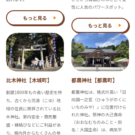
性に人気のパワースポット。
もっと見る
もっと見る
比木神社【木城町】
都農神社【都農町】
都農神社は、格式の高い「日
創建1800年もの長い歴史を持
向国一之宮（ひゅうがのくに
ち、古くから児湯（こゆ）地
いちのみや）」に位置付けら
域の住民に崇拝されている比
れた神社。祭神の大己貴命
木神社。家内安全・商売繁
（おおなむちのみこと・別
盛・縁結びなどにご利益があ
名：大国主命）は、病気平
り、県内外からたくさんの参