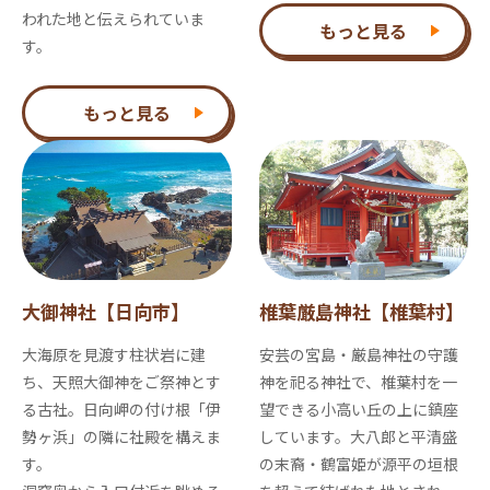
われた地と伝えられていま
もっと見る
す。
もっと見る
大御神社【日向市】
椎葉厳島神社【椎葉村】
大海原を見渡す柱状岩に建
安芸の宮島・厳島神社の守護
ち、天照大御神をご祭神とす
神を祀る神社で、椎葉村を一
る古社。日向岬の付け根「伊
望できる小高い丘の上に鎮座
勢ヶ浜」の隣に社殿を構えま
しています。大八郎と平清盛
す。
の末裔・鶴富姫が源平の垣根