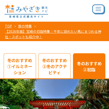
TOP
旅の特集
【2026年版】宮崎の初詣特集｜午年に訪れたい馬にまつわる神
社・スポットも紹介中！
冬のおすすめ
冬のおすすめ
冬のおすすめ
①イルミネー
②冬のアクテ
②初詣
ション
ビティ