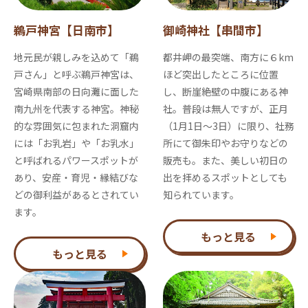
鵜戸神宮【日南市】
御崎神社【串間市】
地元民が親しみを込めて「鵜
都井岬の最突端、南方に６km
戸さん」と呼ぶ鵜戸神宮は、
ほど突出したところに位置
宮崎県南部の日向灘に面した
し、断崖絶壁の中腹にある神
南九州を代表する神宮。神秘
社。普段は無人ですが、正月
的な雰囲気に包まれた洞窟内
（1月1日～3日）に限り、社務
には「お乳岩」や「お乳水」
所にて御朱印やお守りなどの
と呼ばれるパワースポットが
販売も。また、美しい初日の
あり、安産・育児・縁結びな
出を拝めるスポットとしても
どの御利益があるとされてい
知られています。
ます。
もっと見る
もっと見る