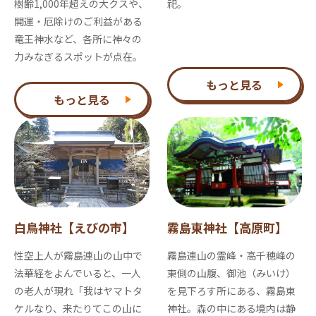
樹齢1,000年超えの大クスや、
祀。
開運・厄除けのご利益がある
竜王神水など、各所に神々の
力みなぎるスポットが点在。
もっと見る
もっと見る
白鳥神社【えびの市】
霧島東神社【高原町】
性空上人が霧島連山の山中で
霧島連山の霊峰・高千穂峰の
法華経をよんでいると、一人
東側の山腹、御池（みいけ）
の老人が現れ「我はヤマトタ
を見下ろす所にある、霧島東
ケルなり、来たりてこの山に
神社。森の中にある境内は静