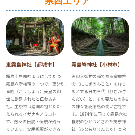
県西エリア
東霧島神社【都城市】
霧島岑神社【小林市】
霧島山を囲むようにしてたつ
天照大御神の孫である瓊瓊杵
霧島六所権現の一つで、第5代
命（ににぎのみこと）をはじ
孝昭（こうしょう）天皇の御
めとする日向三代（ひむかさ
世に創建されたと伝わる古
んだい）と、その妻たちの6柱
社。主祭神は建国の祖とたた
の神々を祀る格の高い古社で
えられるイザナキノミコト
す。1874年に同じく霧島六社
で、数々の伝説・伝統が残っ
権現のひとつとされた夷守神
ています。安産祈願ができる
社（ひなもりじんじゃ）と合