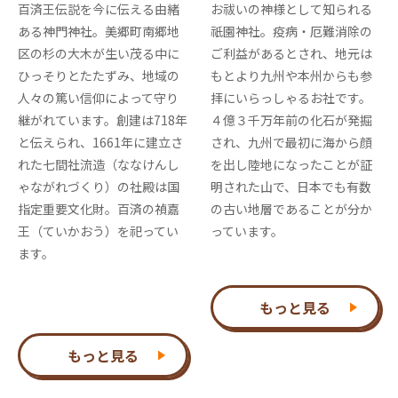
百済王伝説を今に伝える由緒
お祓いの神様として知られる
ある神門神社。美郷町南郷地
祇園神社。疫病・厄難消除の
区の杉の大木が生い茂る中に
ご利益があるとされ、地元は
ひっそりとたたずみ、地域の
もとより九州や本州からも参
人々の篤い信仰によって守り
拝にいらっしゃるお社です。
継がれています。創建は718年
４億３千万年前の化石が発掘
と伝えられ、1661年に建立さ
され、九州で最初に海から顔
れた七間社流造（ななけんし
を出し陸地になったことが証
ゃながれづくり）の社殿は国
明された山で、日本でも有数
指定重要文化財。百済の禎嘉
の古い地層であることが分か
王（ていかおう）を祀ってい
っています。
ます。
もっと見る
もっと見る