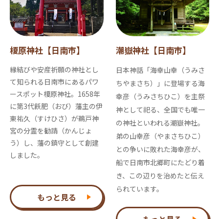
榎原神社【日南市】
潮嶽神社【日南市】
縁結びや安産祈願の神社とし
日本神話「海幸山幸（うみさ
て知られる日南市にあるパワ
ちやまさち）」に登場する海
ースポット榎原神社。1658年
幸彦（うみさちひこ）を主祭
に第3代飫肥（おび）藩主の伊
神として祀る、全国でも唯一
東祐久（すけひさ）が鵜戸神
の神社といわれる潮嶽神社。
宮の分霊を勧請（かんじょ
弟の山幸彦（やまさちひこ）
う）し、藩の鎮守として創建
との争いに敗れた海幸彦が、
しました。
船で日南市北郷町にたどり着
き、この辺りを治めたと伝え
られています。
もっと見る
もっと見る