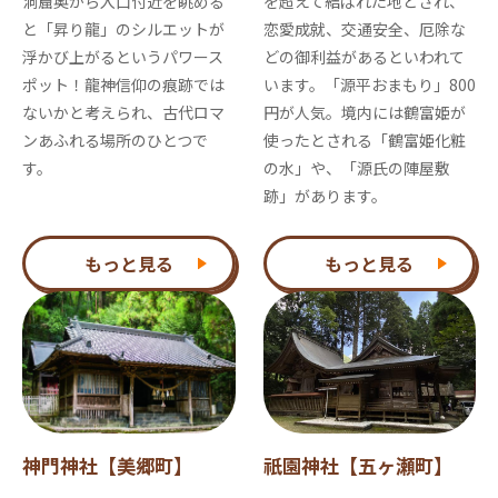
洞窟奥から入口付近を眺める
を超えて結ばれた地とされ、
と「昇り龍」のシルエットが
恋愛成就、交通安全、厄除な
浮かび上がるというパワース
どの御利益があるといわれて
ポット！龍神信仰の痕跡では
います。「源平おまもり」800
ないかと考えられ、古代ロマ
円が人気。境内には鶴富姫が
ンあふれる場所のひとつで
使ったとされる「鶴富姫化粧
す。
の水」や、「源氏の陣屋敷
跡」があります。
もっと見る
もっと見る
神門神社【美郷町】
祇園神社【五ヶ瀬町】