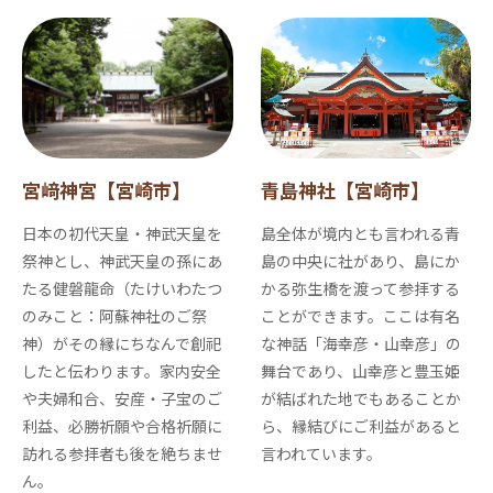
宮﨑神宮【宮崎市】
青島神社【宮崎市】
日本の初代天皇・神武天皇を
島全体が境内とも言われる青
祭神とし、神武天皇の孫にあ
島の中央に社があり、島にか
たる健磐龍命（たけいわたつ
かる弥生橋を渡って参拝する
のみこと：阿蘇神社のご祭
ことができます。ここは有名
神）がその縁にちなんで創祀
な神話「海幸彦・山幸彦」の
したと伝わります。家内安全
舞台であり、山幸彦と豊玉姫
や夫婦和合、安産・子宝のご
が結ばれた地でもあることか
利益、必勝祈願や合格祈願に
ら、縁結びにご利益があると
訪れる参拝者も後を絶ちませ
言われています。
ん。