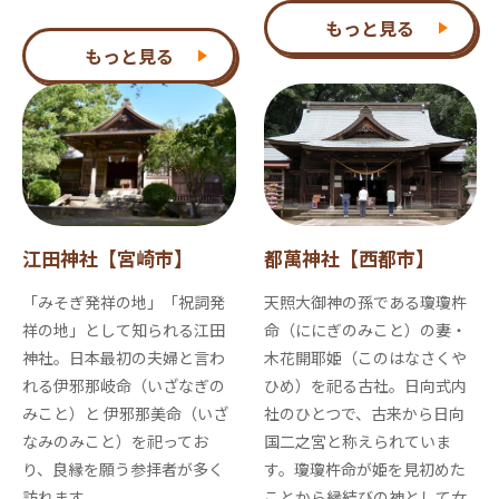
もっと見る
もっと見る
江田神社【宮崎市】
都萬神社【西都市】
「みそぎ発祥の地」「祝詞発
天照大御神の孫である瓊瓊杵
祥の地」として知られる江田
命（ににぎのみこと）の妻・
神社。日本最初の夫婦と言わ
木花開耶姫（このはなさくや
れる伊邪那岐命（いざなぎの
ひめ）を祀る古社。日向式内
みこと）と 伊邪那美命（いざ
社のひとつで、古来から日向
なみのみこと）を祀ってお
国二之宮と称えられていま
り、良縁を願う参拝者が多く
す。瓊瓊杵命が姫を見初めた
訪れます。
ことから縁結びの神として女