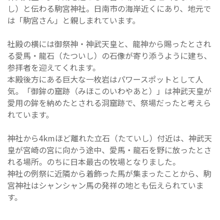
し）と伝わる駒宮神社。日南市の海岸近くにあり、地元で
は「駒宮さん」と親しまれています。
社殿の横には御祭神・神武天皇と、龍神から賜ったとされ
る愛馬・龍石（たついし）の石像が寄り添うように建ち、
参拝者を迎えてくれます。
本殿後方にある巨大な一枚岩はパワースポットとして人
気。「御鉾の窟跡（みほこのいわやあと）」は神武天皇が
愛用の鉾を納めたとされる洞窟跡で、祭場だったと考えら
れています。
神社から4kmほど離れた立石（たていし）付近は、神武天
皇が宮崎の宮に向かう途中、愛馬・龍石を野に放ったとさ
れる場所。のちに日本最古の牧場となりました。
神社の例祭に近隣から着飾った馬が集まったことから、駒
宮神社はシャンシャン馬の発祥の地とも伝えられていま
す。