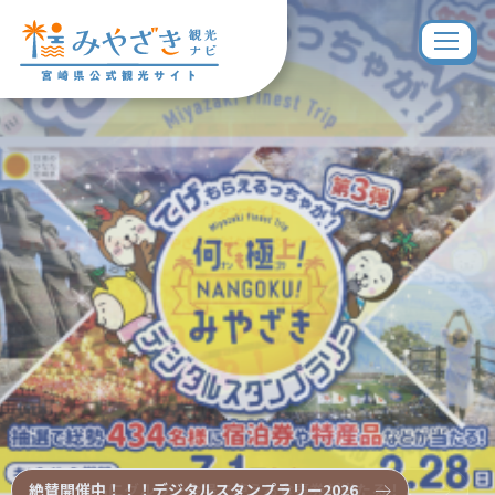
抽選で20名にグルラン会場で使える食事券が当たる！！
絶賛開催中！！！デジタルスタンプラリー2026
「ひなタビ」みやざき宿泊キャンペーン
小学生必見！野生馬の観察日記や自由研究に♪
絵日記バッチリ✨子供と行きたいひまわり畑🌻
最高の夏の思い出を🎆宮崎花火大会特集
宮崎来たらこれ買って！お土産おすすめランキング👑
夏のお出かけ選びに✨県民アンケート特集
夏も神秘の島でパワーチャージ！「青島」へ
夏休みどこ行く？旅行におすすめ「高千穂峡」