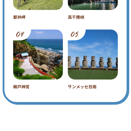
都井岬
高千穂峡
鵜戸神宮
サンメッセ日南