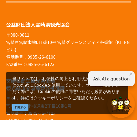
公益財団法人宮崎県観光協会
〒880-0811
宮崎県宮崎市錦町1番10号 宮崎グリーンスフィア壱番館（KITEN
ビル)
電話番号：0985-26-6100
FAX番号：0985-26-6123
×
Ask AI a question
当サイトでは、利便性の向上と利用状況の解析、広告配
宮崎県商工観光労働部
信のためにCookieを使用しています。サイトを閲覧いた
観光経済交流局観光推進課
だく際には、Cookieの使用に同意いただく必要がありま
す。詳細は
クッキーポリシー
をご確認ください。
〒880-8501
宮崎県宮崎市橘通東2丁目10番1号
同意する
電話番号：0985-26-7103
FAX番号：0985-44-4725