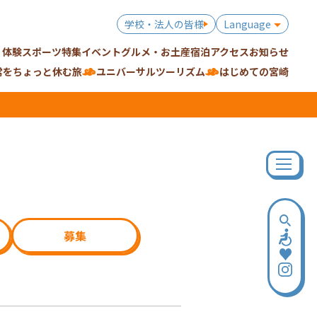
学校・法人の皆様
Language
・体験
スポーツ特集
イベント
グルメ・お土産
宿泊
アクセス
お知らせ
常をちょっと休む旅
ユニバーサルツーリズム
はじめての宮崎
募集