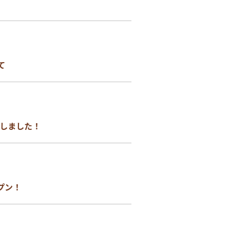
て
しました！
プン！