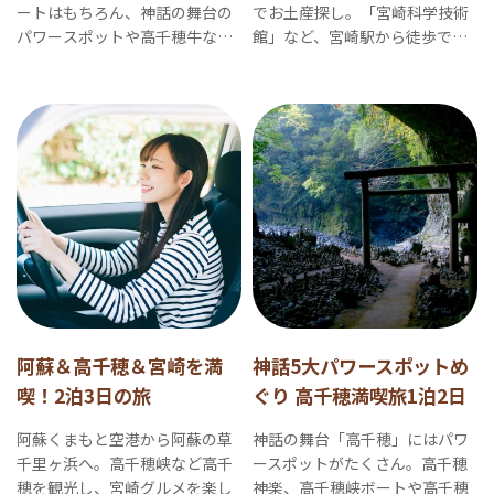
ートはもちろん、神話の舞台の
でお土産探し。「宮崎科学技術
パワースポットや高千穂牛な
館」など、宮崎駅から徒歩で行
ど、お腹もココロも満たされる
けるおすすめスポットをご紹介
ドライブ旅です。
します。
阿蘇＆高千穂＆宮崎を満
神話5大パワースポットめ
喫！2泊3日の旅
ぐり 高千穂満喫旅1泊2日
阿蘇くまもと空港から阿蘇の草
神話の舞台「高千穂」にはパワ
千里ヶ浜へ。高千穂峡など高千
ースポットがたくさん。高千穂
穂を観光し、宮崎グルメを楽し
神楽、高千穂峡ボートや高千穂