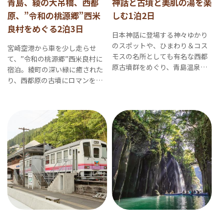
青島、綾の大吊橋、西都
神話と古墳と美肌の湯を楽
原、”令和の桃源郷”西米
しむ1泊2日
良村をめぐる2泊3日
日本神話に登場する神々ゆかり
のスポットや、ひまわり＆コス
宮崎空港から車を少し走らせ
モスの名所としても有名な西都
て、”令和の桃源郷”西米良村に
原古墳群をめぐり、青島温泉や
宿泊。綾町の深い緑に癒された
北郷温泉でリラックスできるコ
り、西都原の古墳にロマンを感
ースです。
じたり。最終日は人気の青島観
光も。