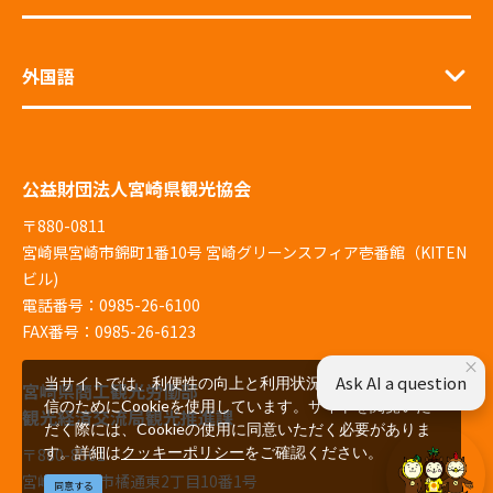
外国語
公益財団法人宮崎県観光協会
〒880-0811
宮崎県宮崎市錦町1番10号 宮崎グリーンスフィア壱番館（KITEN
ビル)
電話番号：0985-26-6100
FAX番号：0985-26-6123
×
Ask AI a question
当サイトでは、利便性の向上と利用状況の解析、広告配
宮崎県商工観光労働部
信のためにCookieを使用しています。サイトを閲覧いた
観光経済交流局観光推進課
だく際には、Cookieの使用に同意いただく必要がありま
す。詳細は
クッキーポリシー
をご確認ください。
〒880-8501
宮崎県宮崎市橘通東2丁目10番1号
同意する