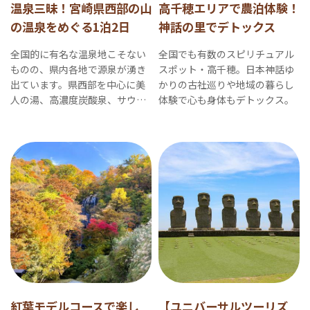
温泉三昧！宮崎県西部の山
高千穂エリアで農泊体験！
の温泉をめぐる1泊2日
神話の里でデトックス
全国的に有名な温泉地こそない
全国でも有数のスピリチュアル
ものの、県内各地で源泉が湧き
スポット・高千穂。日本神話ゆ
出ています。県西部を中心に美
かりの古社巡りや地域の暮らし
人の湯、高濃度炭酸泉、サウナ
体験で心も身体もデトックス。
充実の温泉施設などをめぐる2日
間の旅をご提案します。
紅葉モデルコースで楽し
【ユニバーサルツーリズ