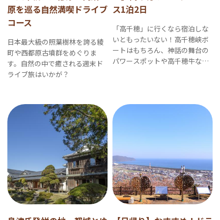
原を巡る自然満喫ドライブ
ス1泊2日
コース
「高千穂」に行くなら宿泊しな
いともったいない！高千穂峡ボ
日本最大級の照葉樹林を誇る綾
ートはもちろん、神話の舞台の
町や西都原古墳群をめぐりま
パワースポットや高千穂牛な
す。自然の中で癒される週末ド
ど、お腹もココロも満たされる
ライブ旅はいかが？
ドライブ旅です。