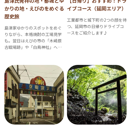
島津氏発祥の地・都城とゆ
【日帰り】おすすめ！ドラ
かりの地・えびのをめぐる
イブコース（延岡エリア）
歴史旅
工業都市と城下町の2つの顔を待
つ、延岡市の日帰りドライブコ
島津家ゆかりのスポットをめぐ
ースをご紹介します♪
りながら、本格焼酎の工場見学
も。翌日はえびの市の「木崎原
古戦場跡」や「白鳥神社」へ足
を延ばす歴史散策の旅です。