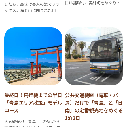
日は諸塚村、美郷町をめぐりま
したら、最後は美人の湯でリラ
す。日常の喧騒から離れた秘境
ックス。海と山に囲まれた自然
の旅へ。
豊かな延岡市で癒しの一日を。
最終日！飛行機までの半日
公共交通機関（電車・バ
「青島エリア散策」モデル
ス）だけで「青島」と「日
コース
南」の定番観光地をめぐる
1泊2日
人気観光地「青島」は空港から