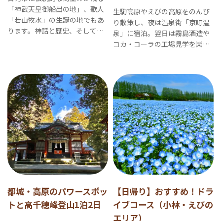
「神武天皇御船出の地」、歌人
生駒高原やえびの高原をのんび
「若山牧水」の生誕の地でもあ
り散策し、夜は温泉街「京町温
ります。神話と歴史、そして文
泉」に宿泊。翌日は霧島酒造や
学に触れて、心を豊かにする旅
コカ・コーラの工場見学を楽し
へ。
む。自然もグルメも大満喫の2日
間です。
都城・高原のパワースポッ
【日帰り】おすすめ！ドラ
トと高千穂峰登山1泊2日
イブコース（小林・えびの
エリア）