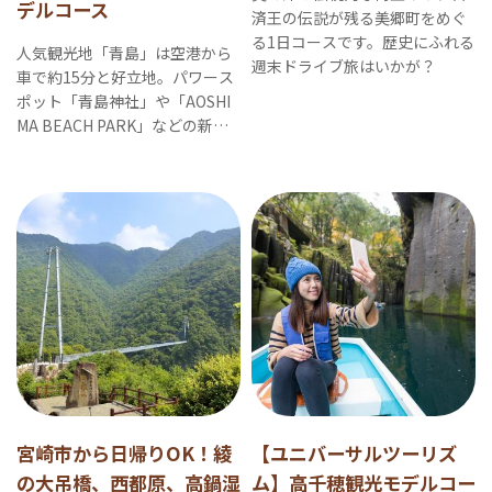
デルコース
済王の伝説が残る美郷町をめぐ
る1日コースです。歴史にふれる
人気観光地「青島」は空港から
週末ドライブ旅はいかが？
車で約15分と好立地。パワース
ポット「青島神社」や「AOSHI
MA BEACH PARK」などの新ス
ポットが楽しめる半日コースで
す。
宮崎市から日帰りOK！綾
【ユニバーサルツーリズ
の大吊橋、西都原、高鍋湿
ム】高千穂観光モデルコー