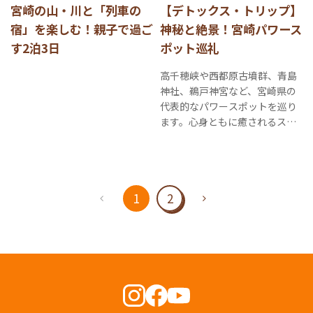
宮崎の山・川と「列車の
【デトックス・トリップ】
宿」を楽しむ！親子で過ご
神秘と絶景！宮崎パワース
す2泊3日
ポット巡礼
高千穂峡や西都原古墳群、青島
神社、鵜戸神宮など、宮崎県の
代表的なパワースポットを巡り
ます。心身ともに癒されるスピ
リチュアルな旅を。
1
2