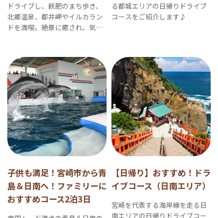
ドライブし、飫肥のまち歩き、
る都城エリアの日帰りドライブ
北郷温泉、都井岬やイルカラン
コースをご紹介します♪
ドを満喫。絶景に癒され、気持
ちも晴れやかになるコースで
す。
子供も満足！宮崎市から青
【日帰り】おすすめ！ドラ
島＆日南へ！ファミリーに
イブコース（日南エリア）
おすすめコース2泊3日
宮崎を代表する海岸線を走る日
南エリアの日帰りドライブコー
南国ムード満点の青島＆日南の