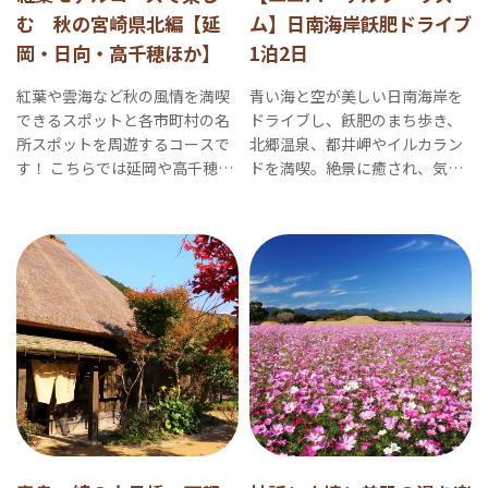
む 秋の宮崎県北編【延
ム】日南海岸飫肥ドライブ
岡・日向・高千穂ほか】
1泊2日
紅葉や雲海など秋の風情を満喫
青い海と空が美しい日南海岸を
できるスポットと各市町村の名
ドライブし、飫肥のまち歩き、
所スポットを周遊するコースで
北郷温泉、都井岬やイルカラン
す！ こちらでは延岡や高千穂な
ドを満喫。絶景に癒され、気持
ど県北地域の秋モデルコースを
ちも晴れやかになるコースで
ご紹介します。
す。