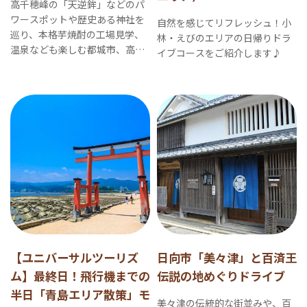
高千穂峰の「天逆鉾」などのパ
ワースポットや歴史ある神社を
自然を感じてリフレッシュ！小
巡り、本格芋焼酎の工場見学、
林・えびのエリアの日帰りドラ
温泉なども楽しむ都城市、高原
イブコースをご紹介します♪
町周遊コースです。
【ユニバーサルツーリズ
日向市「美々津」と百済王
ム】最終日！飛行機までの
伝説の地めぐりドライブ
半日「青島エリア散策」モ
美々津の伝統的な街並みや、百