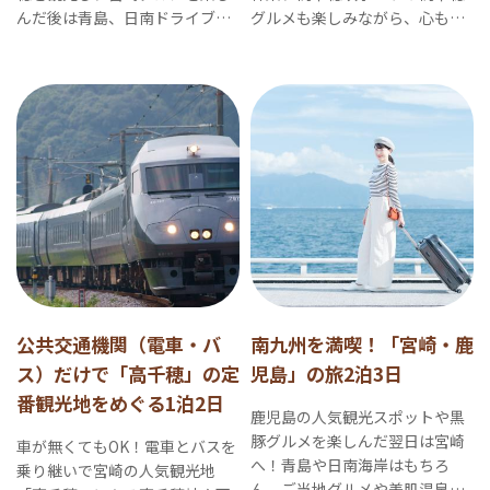
んだ後は青島、日南ドライブ
グルメも楽しみながら、心も身
へ！大満足の熊本＆宮崎旅行プ
体もリフレッシュ！
ランです。
公共交通機関（電車・バ
南九州を満喫！「宮崎・鹿
ス）だけで「高千穂」の定
児島」の旅2泊3日
番観光地をめぐる1泊2日
鹿児島の人気観光スポットや黒
豚グルメを楽しんだ翌日は宮崎
車が無くてもOK！電車とバスを
へ！青島や日南海岸はもちろ
乗り継いで宮崎の人気観光地
ん、ご当地グルメや美肌温泉、