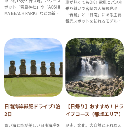
車で約15分と好立地。パワース
車が無くてもOK！電車とバスを
ポット「青島神社」や「AOSHI
乗り継いで宮崎の人気観光地
MA BEACH PARK」などの新ス
「青島」と「日南」にある主要
ポットが楽しめる半日コースで
観光スポットを訪れるモデルコ
す。
ースです。
日南海岸飫肥ドライブ1泊
【日帰り】おすすめ！ドラ
2日
イブコース（都城エリア）
青い海と空が美しい日南海岸を
歴史、文化、大自然とふれあえ