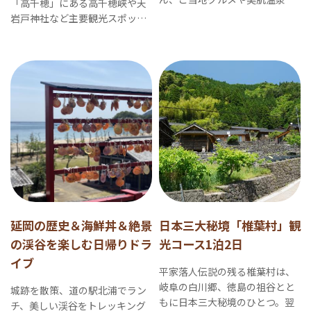
「高千穂」にある高千穂峡や天
城下町まち歩きなども楽しめる
岩戸神社など主要観光スポット
充実の3日間です。
を訪れるモデルコースです。
延岡の歴史＆海鮮丼＆絶景
日本三大秘境「椎葉村」観
の渓谷を楽しむ日帰りドラ
光コース1泊2日
イブ
平家落人伝説の残る椎葉村は、
岐阜の白川郷、徳島の祖谷とと
城跡を散策、道の駅北浦でラン
もに日本三大秘境のひとつ。翌
チ、美しい渓谷をトレッキング