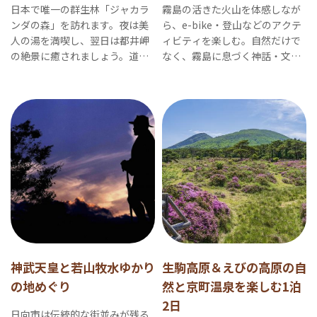
日本で唯一の群生林「ジャカラ
霧島の活きた火山を体感しなが
ンダの森」を訪れます。夜は美
ら、e-bike・登山などのアクテ
人の湯を満喫し、翌日は都井岬
ィビティを楽しむ。自然だけで
の絶景に癒されましょう。道の
なく、霧島に息づく神話・文
駅でのお土産も忘れずに！
化・暮らしを感じる。
神武天皇と若山牧水ゆかり
生駒高原＆えびの高原の自
の地めぐり
然と京町温泉を楽しむ1泊
2日
日向市は伝統的な街並みが残る