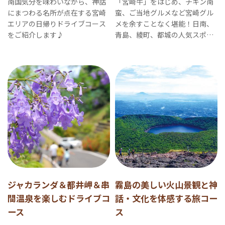
南国気分を味わいながら、神話
「宮崎牛」をはじめ、チキン南
にまつわる名所が点在する宮崎
蛮、ご当地グルメなど宮崎グル
エリアの日帰りドライブコース
メを余すことなく堪能！日南、
をご紹介します♪
青島、綾町、都城の人気スポッ
トも観光できる欲張りなグルメ
旅です。
ジャカランダ＆都井岬＆串
霧島の美しい火山景観と神
間温泉を楽しむドライブコ
話・文化を体感する旅コー
ース
ス