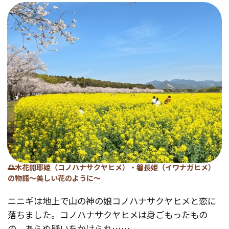
🌅木花開耶姫（コノハナサクヤヒメ）・磐長姫（イワナガヒメ）
の物語～美しい花のように～
ニニギは地上で山の神の娘コノハナサクヤヒメと恋に
落ちました。コノハナサクヤヒメは身ごもったもの
の、あらぬ疑いをかけられ……。