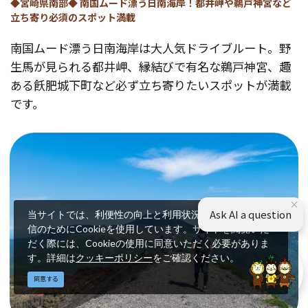
◆宮崎県南部◆ 南国ムード漂う日南海岸！都井岬や鵜戸神宮など
立ち寄り必須のスポット満載
南国ムード漂う日南海岸は大人気ドライブルート。野
生馬が見られる都井岬、縁結びで有名な鵜戸神宮、趣
ある飫肥城下町など必ず立ち寄りたいスポットが満載
です。
×
Ask AI a question
当サイトでは、利便性の向上と利用状況の解析、広告配
信のためにCookieを使用しています。サイトを閲覧いた
だく際には、Cookieの使用に同意いただく必要がありま
す。詳細は
クッキーポリシー
をご確認ください。
同意する