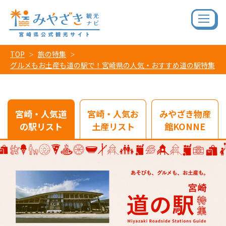
TOP
旅の特集
グルメもお土産も道の駅で！宮崎県の人気・おすすめ道の駅特集
宮崎・人気道
宮崎・人気お
みやざき物産
の駅リスト
土産リスト
館KONNE