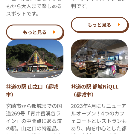
もから大人まで楽しめる
判です。
スポットです。
もっと見る
もっと見る
⑬道の駅 山之口（都城
⑭道の駅 都城NiQLL
市）
（都城市）
宮崎市から都城までの国
2023年4月にリニューア
道269号「青井岳渓谷ラ
ルオープン！4つのカフ
イン」の中間点にある道
ェコートとレストランも
の駅。山之口の特産品、
あり、肉を中心とした都