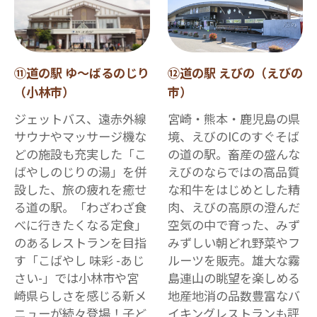
⑪道の駅 ゆ～ばるのじり
⑫道の駅 えびの（えびの
（小林市）
市）
ジェットバス、遠赤外線
宮崎・熊本・鹿児島の県
サウナやマッサージ機な
境、えびのICのすぐそば
どの施設も充実した「こ
の道の駅。畜産の盛んな
ばやしのじりの湯」を併
えびのならではの高品質
設した、旅の疲れを癒せ
な和牛をはじめとした精
る道の駅。「わざわざ食
肉、えびの高原の澄んだ
べに行きたくなる定食」
空気の中で育った、みず
のあるレストランを目指
みずしい朝どれ野菜やフ
す「こばやし 味彩 -あじ
ルーツを販売。雄大な霧
さい-」では小林市や宮
島連山の眺望を楽しめる
崎県らしさを感じる新メ
地産地消の品数豊富なバ
ニューが続々登場！子ど
イキングレストランも評