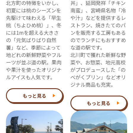
北方町の特徴をいかし、
丼」、延岡発祥「チキン
初夏には桃のシーズンを
南蛮」、宮崎県名物「冷
先駆けて味わえる「早生
や汁」などを提供するレ
桃（ちよひめ桃）」、冬
ストラン、焼きたてのパ
には1mを超える大きさ
ンを販売する工房もある
の「元気ばりばり自然
のでランチにもおすすめ
薯」など、季節によって
な道の駅です。
地どれの新鮮野菜やフル
北川町で獲れた新鮮な野
ーツが並ぶ道の駅。果肉
菜や、お惣菜、地元高校
や果汁を使ったオリジナ
がプロデュースした「の
ルアイスも人気です。
べがくプリン」などオリ
ジナル商品も充実。
もっと見る
もっと見る