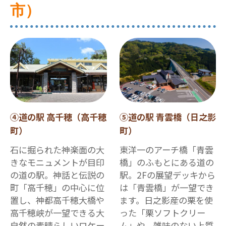
市）
④道の駅 高千穂（高千穂
⑤道の駅 青雲橋（日之影
町）
町）
石に掘られた神楽面の大
東洋一のアーチ橋「青雲
きなモニュメントが目印
橋」のふもとにある道の
の道の駅。神話と伝説の
駅。2Fの展望デッキから
町「高千穂」の中心に位
は「青雲橋」が一望でき
置し、神都高千穂大橋や
ます。日之影産の栗を使
高千穂峡が一望できる大
った「栗ソフトクリー
自然の素晴らしいロケー
ム」や、雑味のない上質