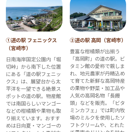
①道の駅 フェニックス
②道の駅 高岡（宮崎市）
（宮崎市）
豊富な柑橘類が出揃う
「高岡町」の道の駅。ビ
日南海岸国定公園内「堀
タミン館の愛称で親しま
切峠」から南下した位置
れ、地元農家が丹精込め
にある「道の駅フェニッ
て育てた新鮮な高岡特産
クス」は、展望台から太
の果物や野菜・加工品や
平洋を一望できる絶景ス
人気の高岡名物「長饅
ポットの道の駅。物産館
頭」などを販売。「ビタ
では南国らしいマンゴー
ミンカフェ」では町内牧
などの柑橘類や果物も取
場のミルクを使用したソ
り揃えています。おすす
フトクリームや、とれた
めは日向夏・マンゴーの