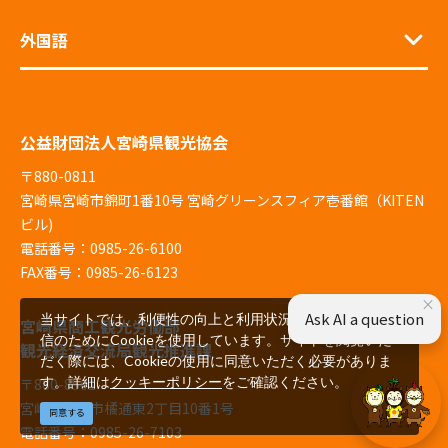
外国語
公益財団法人宮崎県観光協会
〒880-0811
宮崎県宮崎市錦町1番10号 宮崎グリーンスフィア壱番館（KITEN
ビル)
電話番号：0985-26-6100
FAX番号：0985-26-6123
×
Ask AI a question
当サイトでは、利便性の向上と利用状況の解析、広告配
宮崎県商工観光労働部
信のためにCookieを使用しています。サイトを閲覧いた
観光経済交流局観光推進課
だく際には、Cookieの使用に同意いただく必要がありま
す。詳細は
クッキーポリシー
をご確認ください。
〒880-8501
宮崎県宮崎市橘通東2丁目10番1号
同意する
電話番号：0985-26-7103