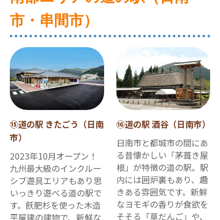
市・串間市）
⑮道の駅 きたごう（日南
⑯道の駅 酒谷（日南市）
市）
日南市と都城市の間にあ
る昔懐かしい「茅葺き屋
2023年10月オープン！
根」が特徴の道の駅。駅
九州最大級のインクルー
内には囲炉裏もあり、趣
シブ遊具エリアもあり思
きある雰囲気です。新鮮
いっきり遊べる道の駅で
なヨモギの香りが食欲を
す。飫肥杉を使った木造
そそる「草だんご」や、
平屋建の建物で、新鮮な