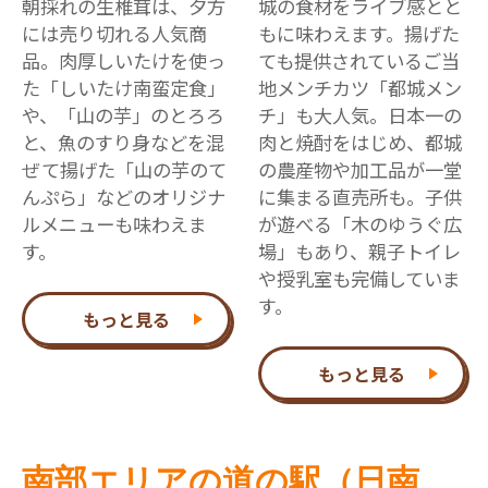
朝採れの生椎茸は、夕方
城の食材をライブ感とと
には売り切れる人気商
もに味わえます。揚げた
品。肉厚しいたけを使っ
ても提供されているご当
た「しいたけ南蛮定食」
地メンチカツ「都城メン
や、「山の芋」のとろろ
チ」も大人気。日本一の
と、魚のすり身などを混
肉と焼酎をはじめ、都城
ぜて揚げた「山の芋のて
の農産物や加工品が一堂
んぷら」などのオリジナ
に集まる直売所も。子供
ルメニューも味わえま
が遊べる「木のゆうぐ広
す。
場」もあり、親子トイレ
や授乳室も完備していま
す。
もっと見る
もっと見る
南部エリアの道の駅（日南