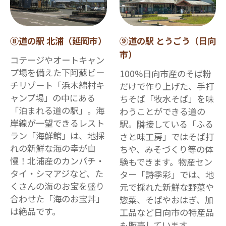
⑧道の駅 北浦（延岡市）
⑨道の駅 とうごう（日向
市）
コテージやオートキャン
プ場を備えた下阿蘇ビー
100%日向市産のそば粉
チリゾート「浜木綿村キ
だけで作り上げた、手打
ャンプ場」の中にある
ちそば「牧水そば」を味
「泊まれる道の駅」。海
わうことができる道の
岸線が一望できるレスト
駅。隣接している「ふる
ラン「海鮮館」は、地採
さと味工房」ではそば打
れの新鮮な海の幸が自
ちや、みそづくり等の体
慢！北浦産のカンパチ・
験もできます。物産セン
タイ・シマアジなど、た
ター「詩季彩」では、地
くさんの海のお宝を盛り
元で採れた新鮮な野菜や
合わせた「海のお宝丼」
惣菜、そばやおはぎ、加
は絶品です。
工品など日向市の特産品
も販売しています。