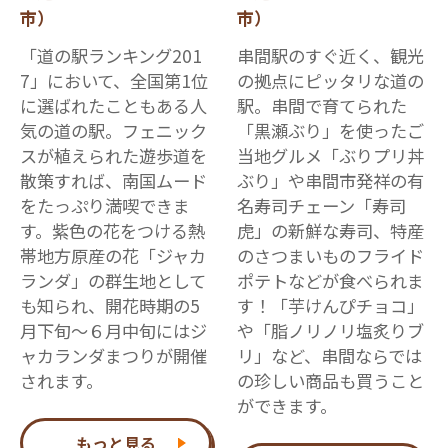
市）
市）
「道の駅ランキング201
串間駅のすぐ近く、観光
7」において、全国第1位
の拠点にピッタリな道の
に選ばれたこともある人
駅。串間で育てられた
気の道の駅。フェニック
「黒瀬ぶり」を使ったご
スが植えられた遊歩道を
当地グルメ「ぶりプリ丼
散策すれば、南国ムード
ぶり」や串間市発祥の有
をたっぷり満喫できま
名寿司チェーン「寿司
す。紫色の花をつける熱
虎」の新鮮な寿司、特産
帯地方原産の花「ジャカ
のさつまいものフライド
ランダ」の群生地として
ポテトなどが食べられま
も知られ、開花時期の5
す！「芋けんぴチョコ」
月下旬～６月中旬にはジ
や「脂ノリノリ塩炙りブ
ャカランダまつりが開催
リ」など、串間ならでは
されます。
の珍しい商品も買うこと
ができます。
もっと見る