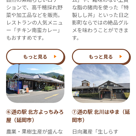
ションで、高千穂採れ野
な脂の猪肉を使った「特
菜や加工品などを販売。
製しし丼」といった日之
レストランの人気メニュ
影町ならではの絶品グル
ー「チキン南蛮カレー」
メを味わうことができま
もおすすめです。
す。
もっと見る
もっと見る
⑥道の駅 北方よっちみろ
⑦道の駅 北川はゆま（延
屋（延岡市）
岡市）
農業・果樹生産が盛んな
日向灘産「生しらす