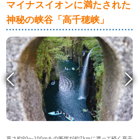
マイナスイオンに満たされた
神秘の峡谷「高千穂峡」
高さ約80～100mもの断崖が約7kmに渡って続く高千