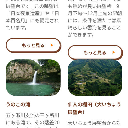
展望台です。この眺望は
も眺めが良い展望所。9
「日本夜景遺産」や「日
月下旬～12月上旬の早朝
本百名月」にも認定され
には、条件を満たせば素
ています。
晴らしい雲海を見ること
ができます。
もっと見る
もっと見る
うのこの滝
仙人の棚田（大いちょう
展望台）
五ヶ瀬川支流の三ヶ所川
にある滝で、その落差20
大いちょう展望台から対