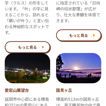
字（クルス）の形をして
に指定されている「日向
います。「叶」の字に見
岬の柱状節理」が広が
えることから、訪れると
り、壮大な景観を体感で
「願いが叶う」と言い伝
きます。
わる神秘的なスポットで
す。
もっと見る
もっと見る
愛宕山展望台
国見ヶ丘
延岡市中心部にある標高
標高約513mの国見ヶ丘
約251mの愛宕山にある
は、高千穂盆地の中で最