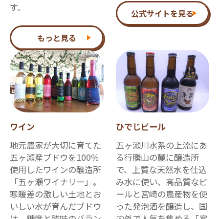
す。
公式サイトを見る
もっと見る
ワイン
ひでじビール
地元農家が大切に育てた
五ヶ瀬川水系の上流にあ
五ヶ瀬産ブドウを100％
る行縢山の麓に醸造所
使用したワインの醸造所
で、上質な天然水を仕込
「五ヶ瀬ワイナリー」。
み水に使い、高品質なビ
寒暖差の激しい土地とお
ールと宮崎の農産物を使
いしい水が育んだブドウ
った発泡酒を醸造し、国
は、糖度と酸味のバラン
内外で人気を集める「宮