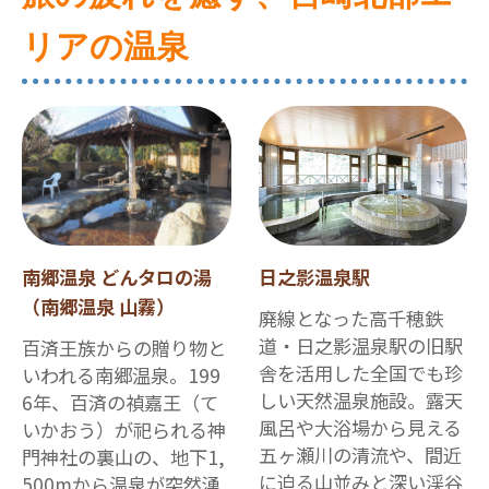
リアの温泉
南郷温泉 どんタロの湯
日之影温泉駅
（南郷温泉 山霧）
廃線となった高千穂鉄
道・日之影温泉駅の旧駅
百済王族からの贈り物と
舎を活用した全国でも珍
いわれる南郷温泉。199
しい天然温泉施設。露天
6年、百済の禎嘉王（て
風呂や大浴場から見える
いかおう）が祀られる神
五ヶ瀬川の清流や、間近
門神社の裏山の、地下1,
に迫る山並みと深い渓谷
500mから温泉が突然湧