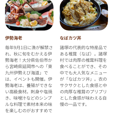
伊勢海老
なばカツ丼
毎年9月1日に漁が解禁さ
諸塚の代表的な特産品で
れ、秋に旬をむかえる伊
ある椎茸（なば）。諸塚
勢海老！大分県佐伯市か
村では肉厚の椎茸料理を
ら宮崎県延岡市への「東
食べることができ、その
九州伊勢えび海道」で
中でも大人気なメニュー
は、イベントも開催。伊
が「なばカツ丼」。衣の
勢海老は、養殖ができな
サクサクとした食感と中
い高級食材。刺身や塩焼
の肉厚な椎茸のプリプリ
き、味噌汁などのシンプ
とした食感が味わえる自
ルな料理で素材本来の味
慢の一品です。
を楽しむのがおすすめで