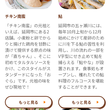
チキン南蛮
鮎
「チキン南蛮」の元祖と
延岡市の五ヶ瀬川には、
いえば、延岡市にある2
毎年10月上旬から12月
店舗。小麦粉と卵でから
始めにかけて産卵のため
りと揚げた鶏肉を甘酢に
に川を下る鮎の習性を利
漬けて提供する原点の味
用し、川の流れの一部を
が「直ちゃん」、そこに
V字型にせき止めて鮎を
初めてタルタルソースを
捕らえる「鮎やな」が設
かけ、このスタイルがス
置されます。食事処もオ
タンダードになった「お
ープンし、穫れたての鮎
ぐら」です。元祖の味を
料理のフルコースを堪能
ぜひ現地で！
することができます。
もっと見る
もっと見る