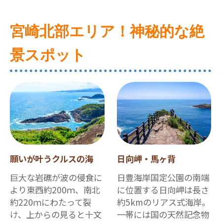
宮崎北部エリア！神秘的な絶
景スポット
願いが叶うクルスの海
日向岬・馬ヶ背
巨大な岩礁が波の侵食に
日豊海岸国定公園の南端
より東西約200ｍ、南北
に位置する日向岬は長さ
約220ｍにわたって裂
約5kmのリアス式海岸。
け、上からの見ると十文
一帯には国の天然記念物