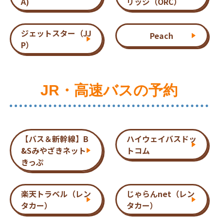
A)
リッジ（ORC）
ジェットスター（JJ
Peach
P）
JR・高速バスの予約
【バス＆新幹線】B
ハイウェイバスドッ
&Sみやざきネット
トコム
きっぷ
楽天トラベル（レン
じゃらんnet（レン
タカー）
タカー）