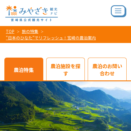
TOP
旅の特集
"日本のひなた"でリフレッシュ！宮崎の農泊案内
農泊施設を探
農泊のお問い
農泊特集
す
合わせ