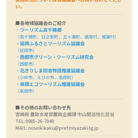
い。
■各地域協議会のご紹介
・
ツーリズム高千穂郷
（高千穂町、日之影町、五ヶ瀬町、諸塚村、
椎葉村）
・
延岡ふるさとツーリズム協議会
（延岡市）
・
西都市グリーン・ツーリズム研究会
（西都市）
・
北きりしま田舎物語推進協議会
（小林市、えびの市、高原町）
・
串間エコツーリズム推進協議会
（串間市）
■その他のお問い合わせ先
宮崎県 農政水産部農政企画課 中山間活性化担当
TEL: 0985-26-7049
MAIL:
noseikikaku@pref.miyazaki.lg.jp