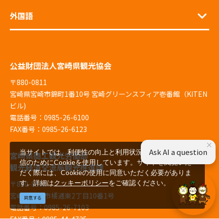
外国語
公益財団法人宮崎県観光協会
〒880-0811
宮崎県宮崎市錦町1番10号 宮崎グリーンスフィア壱番館（KITEN
ビル)
電話番号：0985-26-6100
FAX番号：0985-26-6123
×
Ask AI a question
当サイトでは、利便性の向上と利用状況の解析、広告配
宮崎県商工観光労働部
信のためにCookieを使用しています。サイトを閲覧いた
観光経済交流局観光推進課
だく際には、Cookieの使用に同意いただく必要がありま
す。詳細は
クッキーポリシー
をご確認ください。
〒880-8501
宮崎県宮崎市橘通東2丁目10番1号
同意する
電話番号：0985-26-7103