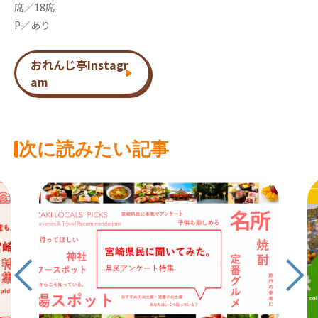
席／18席
P／あり
おれんじ亭Instagr
am
次に読みたい記事