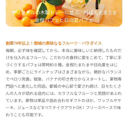
オリジナルの木製トレーに並ぶ、柑橘とたまたま
金柑パフェと日向夏パフェ
創業70年以上！都城の美味なるフルーツ・パラダイス
毎朝、必ず味を確認してから、本当に美味しいと納得したものだ
けを仕入れるフルーツ。こだわりの食材に愛をこめて、丁寧に手
づくりするパフェは常時約８種。金柑たまたまや日向夏をはじ
め、季節ごとにラインナップはさまざまながら、絶妙なバランス
でペロリ完食。戦後、バナナの叩き売りからスタートし、果物専
門店へと進化した同店。都城の中心部で愛され続け、日々たくさ
んの人々が訪れる店内には、カラフルなフルーツと笑顔があふれ
ています。果物は単品や詰め合わせギフトのほか、ワッフルやケ
ーキ、ジュースなどすべてテイクアウトOK！フリースペースで味
わうことも可能です。