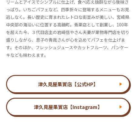
リームとアイスでシンプルに仕上げ、食べ応え抜群ながら後味さ
っぱり。いちごパフェなど、四季折々に登場するメニューもお見
逃しなく。長い歴史に育まれたレトロな街並みが美しい、宮崎県
中央部の海沿いに位置する高鍋町。青果店として創業し、100年
を超えた今、３代目店主の岩﨑信やさん夫妻が果物専門店を切り
盛りしながら、息子の青哉さんが心を込めてパフェを仕上げま
す。そのほか、フレッシュジュースやカットフルーツ、パンケー
キなども味わえます。
津久見屋果實店【公式HP】
津久見屋果實店【Instagram】