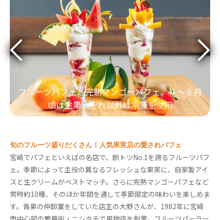
フルーツパフェと完熟マンゴーパフェ。４～８月
頃は生果、それ以外は冷凍を使用
旬のフルーツ盛りだくさん！人気果実店の愛されパフェ
宮崎でパフェといえばの名店で、断トツNo.1を誇るフルーツパフ
ェ。季節によって主役の異なるフレッシュな果実に、自家製アイ
スと生クリームがベストマッチ。さらに完熟マンゴーパフェなど
常時約10種、そのほか年間を通して季節限定の味わいを楽しめま
す。青果の仲卸業をしていた店主の大野さんが、1982年に宮崎
市中心部の繁華街・ニシタチで果物店を創業。フルーツパーラー