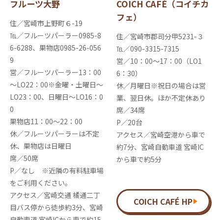
フルーツ大野
COICH CAFÉ（コイチカ
フェ）
住／宮崎市上野町６-19
℡／フルーツパーラー0985-8
住／宮崎市郡司分甲5231-３
6-6288、果物店0985-26-056
℡／090-3315-7315
9
営／10：00～17：00（LO1
営／フルーツパーラー13：00
6：30）
～LO22：00※金曜・土曜日～
休／月曜日※祝日の場合は営
LO23：00、日曜日～LO16：0
業、翌日休。ほか不定休あり
0
席／34席
果物店11：00～22：00
P／20台
休／フルーツパーラーは不定
アクセス／宮崎空港から車で
休、果物店は日曜日
約7分、宮崎自動車道 宮崎IC
席／50席
から車で約5分
P／なし ※近隣の有料駐車場
をご利用ください。
アクセス／宮崎交通 橘通二丁
COICH CAFÉ HP
目バス停から徒歩約3分、宮崎
自動車道 宮崎ICから車で約15