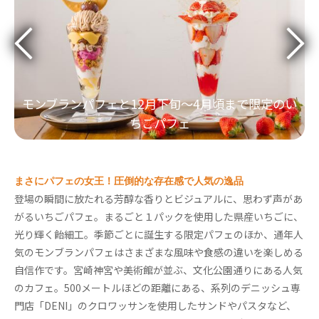
モンブランパフェと12月下旬～4月頃まで限定のい
ちごパフェ
まさにパフェの女王！圧倒的な存在感で人気の逸品
登場の瞬間に放たれる芳醇な香りとビジュアルに、思わず声があ
がるいちごパフェ。まるごと１パックを使用した県産いちごに、
光り輝く飴細工。季節ごとに誕生する限定パフェのほか、通年人
気のモンブランパフェはさまざまな風味や食感の違いを楽しめる
自信作です。宮崎神宮や美術館が並ぶ、文化公園通りにある人気
のカフェ。500メートルほどの距離にある、系列のデニッシュ専
門店「DENI」のクロワッサンを使用したサンドやパスタなど、