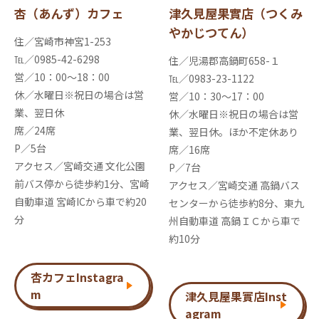
杏（あんず）カフェ
津久見屋果實店（つくみ
やかじつてん）
住／宮崎市神宮1-253
℡／0985-42-6298
住／児湯郡高鍋町658-１
営／10：00～18：00
℡／0983-23-1122
休／水曜日※祝日の場合は営
営／10：30～17：00
業、翌日休
休／水曜日※祝日の場合は営
席／24席
業、翌日休。ほか不定休あり
P／5台
席／16席
アクセス／宮崎交通 文化公園
P／7台
前バス停から徒歩約1分、宮崎
アクセス／宮崎交通 高鍋バス
自動車道 宮崎ICから車で約20
センターから徒歩約8分、東九
分
州自動車道 高鍋ＩＣから車で
約10分
杏カフェInstagra
m
津久見屋果實店Inst
agram