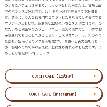
のいちごパフェは３種あり、しっかりとした歯ごたえ、甘味と酸
味のバランスが絶妙です。12月下旬～5月初旬頃までの期間限
定。さらに、りんご飴専門店とコラボした春ならではの美味なる
マリアージュもぜひ。最高糖度22度のいちごを大切に育てる、ひ
なたいちご園直営のカフェ。メニュー充実の店内では、小さなお
子様連れでも安心して過ごせるサービスやユニバーサル対応への
配慮も。空港からのアクセスも抜群で、青島～日南方面をはじ
め、各地へのおでかけ前後に気軽に立ち寄れるのも魅力です。い
ちご狩り情報はHPをチェック！
COICH CAFÉ【公式HP】
COICH CAFÉ【Instagram】