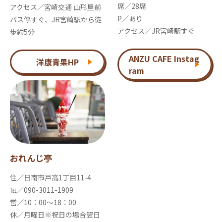
席／28席
アクセス／宮崎交通 山形屋前
P／あり
バス停すぐ、JR宮崎駅から徒
アクセス／JR宮崎駅すぐ
歩約5分
ANZU CAFE Instag
洋康青果HP
ram
おれんじ亭
住／日南市戸高1丁目11-4
℡／090-3011-1909
営／10：00～18：00
休／月曜日※祝日の場合翌日