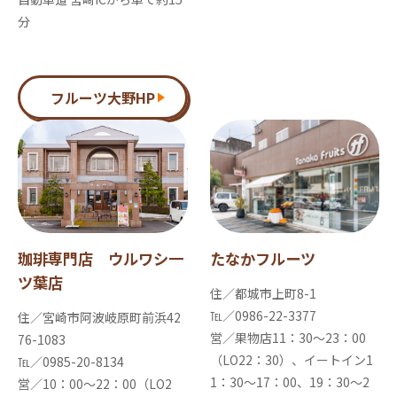
分
フルーツ大野HP
珈琲専門店 ウルワシ一
たなかフルーツ
ツ葉店
住／都城市上町8-1
℡／0986-22-3377
住／宮崎市阿波岐原町前浜42
営／果物店11：30～23：00
76-1083
（LO22：30）、イートイン1
℡／0985-20-8134
1：30～17：00、19：30～2
営／10：00～22：00（LO2