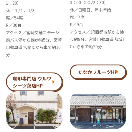
3：00（LO22：30）
1：20）
休／日曜日、年末年始
休／１/１、1/2
席／7席
席／54席
P／9台
P／30台
アクセス／JR西都城駅から徒
アクセス／宮崎交通コテージ
歩約9分、宮崎自動車道 都城I
前バス停から徒歩約5分、宮崎
Cから車で約30分
自動車道 宮崎ICから車で約10
分
たなかフルーツHP
珈琲専門店 ウルワ
シ一ツ葉店HP