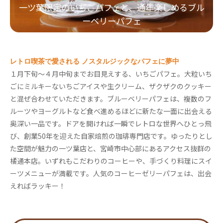
一ツ葉限定のいちごパフェと、通年楽しめるブル
ーベリーパフェ
レトロ喫茶で愛される ノスタルジックなパフェに夢中
１月下旬～４月中旬までお目見えする、いちごパフェ。大粒いち
ごにミルキーないちごアイスや生クリーム、ザクザクのクッキー
と混ぜ合わせていただきます。ブルーベリーパフェは、複数のフ
ルーツやヨーグルトなど食べ進めるほどに新たな一面に出会える
奥深い一品です。ドアを開ければ一瞬でレトロな世界へひとっ飛
び、創業50年を迎えた自家焙煎の珈琲専門店です。ゆったりとし
た空間が魅力の一ツ葉店と、宮崎市中心部にあるアクセス抜群の
橘通本店。いずれもこだわりのコーヒーや、手づくり料理にスイ
ーツメニューが満載です。人気のコーヒーゼリーパフェは、出会
えればラッキー！