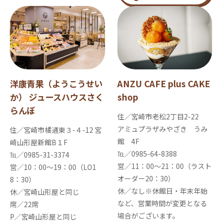
洋康青果（ようこうせい
ANZU CAFE plus CAKE
か） ジュースハウスさく
shop
らんぼ
住／宮崎市老松2丁目2-22
アミュプラザみやざき うみ
住／宮崎市橘通東３-４-12 宮
館 4F
崎山形屋新館B１F
℡／0985-64-8388
℡／0985-31-3374
営／11：00～21：00（ラスト
営／10：00～19：00（LO1
オーダー20：30）
8：30）
休／なし※休館日・年末年始
休／宮崎山形屋と同じ
など、営業時間が変更となる
席／22席
場合がございます。
P／宮崎山形屋と同じ