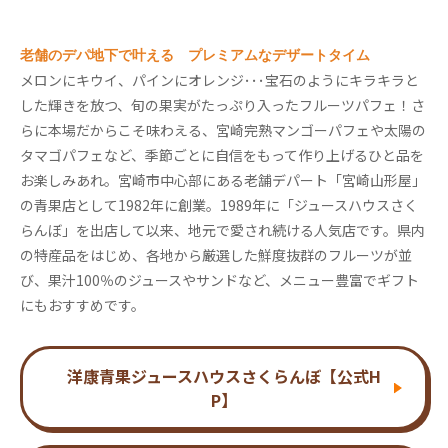
老舗のデパ地下で叶える プレミアムなデザートタイム
メロンにキウイ、パインにオレンジ･･･宝石のようにキラキラと
した輝きを放つ、旬の果実がたっぷり入ったフルーツパフェ！さ
らに本場だからこそ味わえる、宮崎完熟マンゴーパフェや太陽の
タマゴパフェなど、季節ごとに自信をもって作り上げるひと品を
お楽しみあれ。宮崎市中心部にある老舗デパート「宮崎山形屋」
の青果店として1982年に創業。1989年に「ジュースハウスさく
らんぼ」を出店して以来、地元で愛され続ける人気店です。県内
の特産品をはじめ、各地から厳選した鮮度抜群のフルーツが並
び、果汁100％のジュースやサンドなど、メニュー豊富でギフト
にもおすすめです。
洋康青果ジュースハウスさくらんぼ【公式H
P】