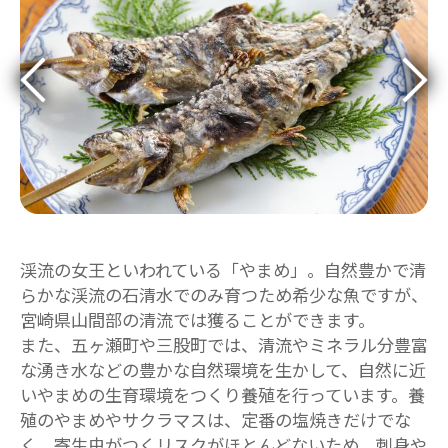
渓流の女王といわれている「やまめ」。自然豊かで清
らかな渓流の石清水でのみ育つため希少な魚ですが、
宮崎県山間部の清流では獲ることができます。
また、五ヶ瀬町や三股町では、清流やミネラル分豊富
な湧き水などの豊かな自然環境を生かして、自然に近
いやまめの生育環境をつくり養殖を行っています。養
殖のやまめやサクラマスは、定番の塩焼きだけでな
く、寄生虫がつくリスクがほとんどないため、刺身や