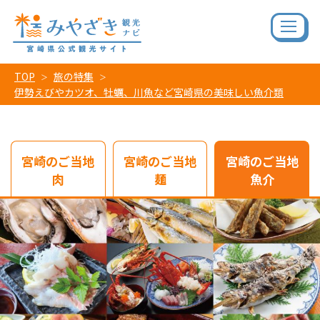
TOP
旅の特集
伊勢えびやカツオ、牡蠣、川魚など宮崎県の美味しい魚介類
宮崎のご当地
宮崎のご当地
宮崎のご当地
肉
麺
魚介