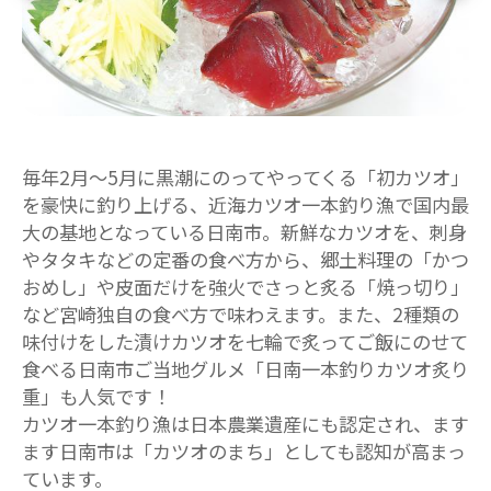
毎年2月～5月に黒潮にのってやってくる「初カツオ」
を豪快に釣り上げる、近海カツオ一本釣り漁で国内最
大の基地となっている日南市。新鮮なカツオを、刺身
やタタキなどの定番の食べ方から、郷土料理の「かつ
おめし」や皮面だけを強火でさっと炙る「焼っ切り」
など宮崎独自の食べ方で味わえます。また、2種類の
味付けをした漬けカツオを七輪で炙ってご飯にのせて
食べる日南市ご当地グルメ「日南一本釣りカツオ炙り
重」も人気です！
カツオ一本釣り漁は日本農業遺産にも認定され、ます
ます日南市は「カツオのまち」としても認知が高まっ
ています。