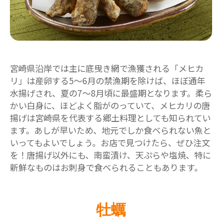
宮崎県沿岸では主に底曳き網で漁獲される「メヒカ
リ」は産卵する5～6月の禁漁期を除けば、ほぼ通年
水揚げされ、夏の7～8月頃に最盛期となります。柔ら
かい白身に、ほどよく脂がのっていて、メヒカリの唐
揚げは宮崎県を代表する郷土料理としても知られてい
ます。あしが早いため、地元でしか食べられない魚と
いってもよいでしょう。お店で見つけたら、ぜひ注文
を！唐揚げ以外にも、南蛮漬け、天ぷらや塩焼、特に
新鮮なものはお刺身で食べられることもあります。
牡蠣