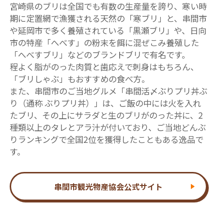
宮崎県のブリは全国でも有数の生産量を誇り、寒い時
期に定置網で漁獲される天然の「寒ブリ」と、串間市
や延岡市で多く養殖されている「黒瀬ブリ」や、日向
市の特産「へべす」の粉末を餌に混ぜこみ養殖した
「へべすブリ」などのブランドブリで有名です。
程よく脂がのった肉質と歯応えで刺身はもちろん、
「ブリしゃぶ」もおすすめの食べ方。
また、串間市のご当地グルメ「串間活〆ぶりプリ丼ぶ
り（通称 ぶりプリ丼）」は、ご飯の中には火を入れ
たブリ、その上にサラダと生のブリがのった丼に、2
種類以上のタレとアラ汁が付いており、ご当地どんぶ
りランキングで全国2位を獲得したこともある逸品で
す。
串間市観光物産協会公式サイト