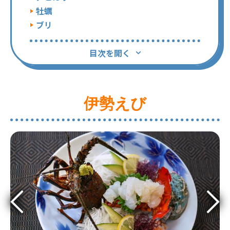
牡蠣
ブリ
目次を開く
伊勢えび