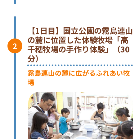
【1日目】国立公園の霧島連山
の麓に位置した体験牧場「高
千穂牧場の手作り体験」（30
分）
霧島連山の麓に広がるふれあい牧
場