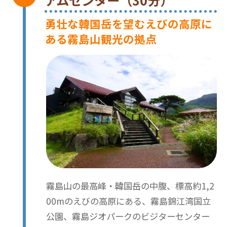
勇壮な韓国岳を望むえびの高原に
ある霧島山観光の拠点
霧島山の最高峰・韓国岳の中腹、標高約1,2
00mのえびの高原にある、霧島錦江湾国立
公園、霧島ジオパークのビジターセンター