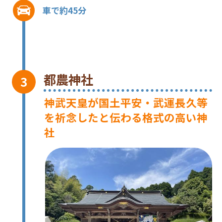
車で約45分
都農神社
神武天皇が国土平安・武運長久等
を祈念したと伝わる格式の高い神
社