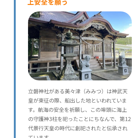
上安全を願う
立磐神社がある美々津（みみつ）は神武天
皇が東征の際、船出した地といわれていま
す。航海の安全を祈願し、この埠頭に海上
の守護神3柱を祀ったことにちなんで、第12
代景行天皇の時代に創祀されたと伝承され
ています。