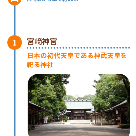
宮﨑神宮
日本の初代天皇である神武天皇を
祀る神社