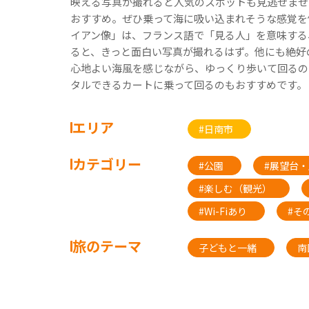
映える写真が撮れると人気のスポットも見逃せませ
おすすめ。ぜひ乗って海に吸い込まれそうな感覚を
イアン像」は、フランス語で「見る人」を意味する
ると、きっと面白い写真が撮れるはず。他にも絶好
心地よい海風を感じながら、ゆっくり歩いて回るの
タルできるカートに乗って回るのもおすすめです。
エリア
#日南市
カテゴリー
#公園
#展望台
#楽しむ（観光）
#Wi-Fiあり
#そ
旅のテーマ
子どもと一緒
南