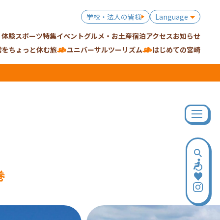
学校・法人の皆様
Language
・体験
スポーツ特集
イベント
グルメ・お土産
宿泊
アクセス
お知らせ
常をちょっと休む旅
ユニバーサルツーリズム
はじめての宮崎
巻