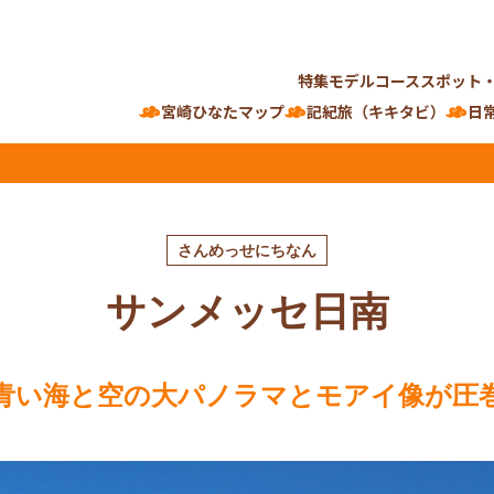
特集
モデルコース
スポット
宮崎ひなたマップ
記紀旅（キキタビ）
日
さんめっせにちなん
サンメッセ日南
青い海と空の大パノラマとモアイ像が圧