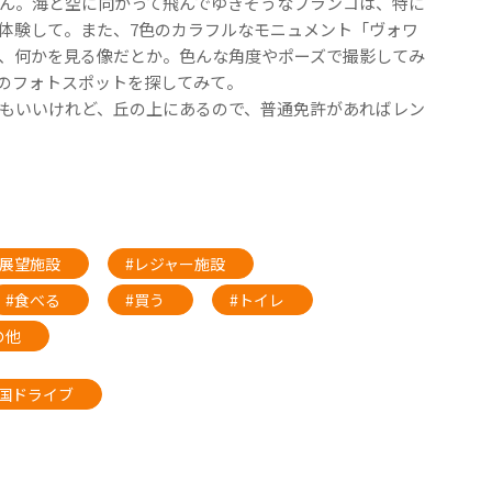
ん。海と空に向かって飛んでゆきそうなブランコは、特に
体験して。また、7色のカラフルなモニュメント「ヴォワ
、何かを見る像だとか。色んな角度やポーズで撮影してみ
のフォトスポットを探してみて。
もいいけれど、丘の上にあるので、普通免許があればレン
・展望施設
#レジャー施設
#食べる
#買う
#トイレ
の他
国ドライブ