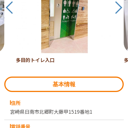
多目的トイレ入口
基本情報
住所
宮崎県日南市北郷町大藤甲1519番地1
電話番号