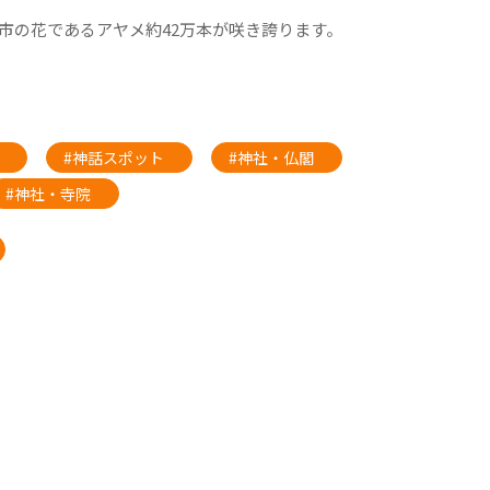
市の花であるアヤメ約42万本が咲き誇ります。
#神話スポット
#神社・仏閣
#神社・寺院