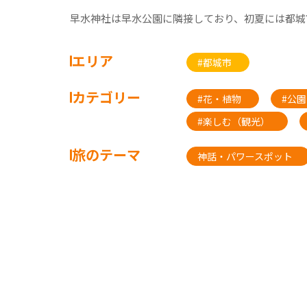
早水神社は早水公園に隣接しており、初夏には都城
エリア
#都城市
カテゴリー
#花・植物
#公園
#楽しむ（観光）
旅のテーマ
神話・パワースポット