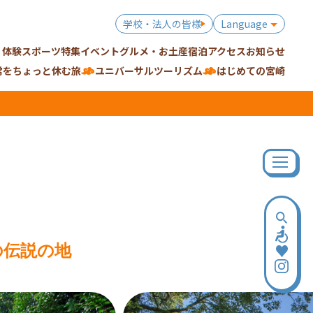
学校・法人の皆様
Language
・体験
スポーツ特集
イベント
グルメ・お土産
宿泊
アクセス
お知らせ
常をちょっと休む旅
ユニバーサルツーリズム
はじめての宮崎
の伝説の地