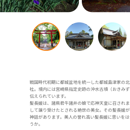
戦国時代初期に都城盆地を統一した都城島津家の北
社。境内には宮崎県指定史跡の沖水古墳（おきみず
伝えられています。
髪長媛は、諸県君牛諸井の娘で応神天皇に召されま
して譲り受けたとされる絶世の美女。その髪長媛が
神話があります。美人の誉れ高い髪長媛に思いをは
うか。