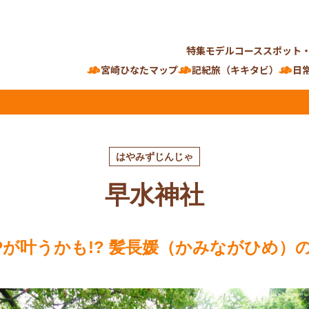
特集
モデルコース
スポット
宮崎ひなたマップ
記紀旅（キキタビ）
日
はやみずじんじゃ
早水神社
Pが叶うかも!? 髪長媛（かみながひめ）