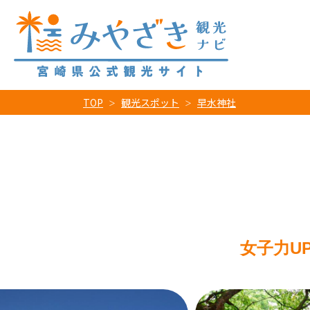
TOP
観光スポット
早水神社
女子力U