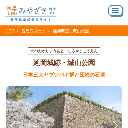
TOP
観光スポット
延岡城跡・城山公園
のべおかじょうあと・しろやまこうえん
延岡城跡・城山公園
日本三大ヤブツバキ群と圧巻の石垣