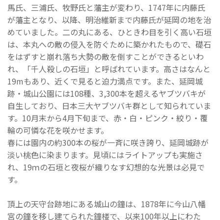
馬氏、三浦氏、牧野氏と藩主が変わり、1747年に内藤氏
が藩主となり、以降、明治維新まで内藤氏が延岡の地を治
めていました。二の丸にある、ひときわ目を引く高い石垣
は、本丸への敵の侵入を防ぐために築かれたもので、礎石
をはずすと崩れ落ち大勢の敵を倒すことができるといわ
れ、「千人殺しの石垣」と呼ばれています。高さはなんと
19mもあり、近くで見ると迫力満点です。また、延岡城
跡・城山公園には108種、3,300本を超えるヤブツバキが
自生しており、日本三大ヤブツバキ群として知られていま
す。10月末から4月下旬まで、赤・白・ピンク・絞り・覆
輪の可憐な花を咲かせます。
春には園内の約300本の桜が一斉に咲き誇り、延岡城跡が
淡い桃色に染まります。見頃にはライトアップも実施さ
れ、19ｍの石垣と夜桜が織りなす幻想的な光景は必見で
す。
頂上の天守台跡地にある城山の鐘は、1878年に今山八幡
宮の鐘を移し建てられた鐘楼で、以来100年以上にわた