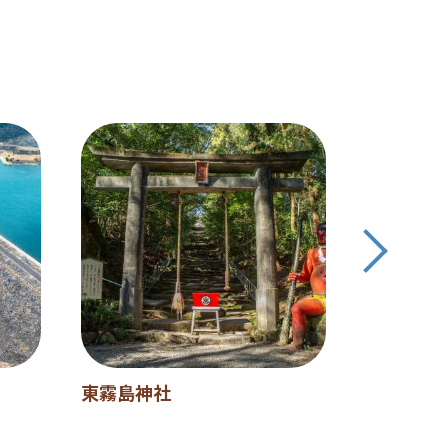
東霧島神社
母智丘公