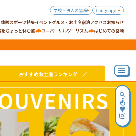
学校・法人の皆様
Language
・体験
スポーツ特集
イベント
グルメ・お土産
宿泊
アクセス
お知らせ
常をちょっと休む旅
ユニバーサルツーリズム
はじめての宮崎
＼ おすすめお土産ランキング ／