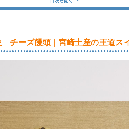
目次を開く
位 チーズ饅頭｜宮崎土産の王道ス