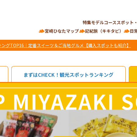
特集
モデルコース
スポット
宮崎ひなたマップ
記紀旅（キキタビ）
日
ングTOP16｜定番スイーツ＆ご当地グルメ【購入スポットも紹介】
まずはCHECK！観光スポットランキング