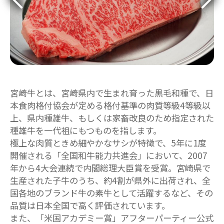
宮崎牛とは、宮崎県内で生まれ育った黒毛和種で、日
本食肉格付協会が定める格付基準の肉質等級4等級以
上、県内種雄牛、もしくは家畜改良のため指定された
種雄牛を一代祖にもつものを指します。
極上な肉質ときめ細やかなサシが特徴で、5年に1度
開催される「全国和牛能力共進会」において、2007
年から4大会連続で内閣総理大臣賞を受賞。宮崎県で
生産された子牛のうち、約4割が県外に出荷され、全
国各地のブランド牛の素牛として活躍するなど、その
品質は日本全国で高く評価されています。
また、「米国アカデミー賞」アフターパーティー公式