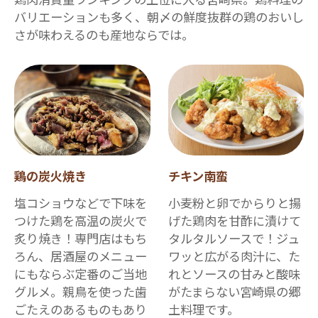
バリエーションも多く、朝〆の鮮度抜群の鶏のおいし
さが味わえるのも産地ならでは。
鶏の炭火焼き
チキン南蛮
塩コショウなどで下味を
小麦粉と卵でからりと揚
つけた鶏を高温の炭火で
げた鶏肉を甘酢に漬けて
炙り焼き！専門店はもち
タルタルソースで！ジュ
ろん、居酒屋のメニュー
ワッと広がる肉汁に、た
にもならぶ定番のご当地
れとソースの甘みと酸味
グルメ。親鳥を使った歯
がたまらない宮崎県の郷
ごたえのあるものもあり
土料理です。