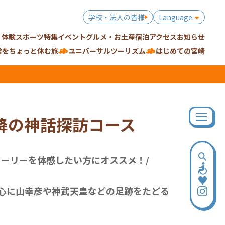
学校・法人の皆様
Language
・体験
スポーツ特集
イベント
グルメ・お土産
宿泊
アクセス
お知らせ
常をちょっと休む旅
ユニバーサルツーリズム
はじめての宮崎
降の神話探訪コース
トーリーを体感したい方にオススメ！/
心に山幸彦や神武天皇などの足跡をたどる