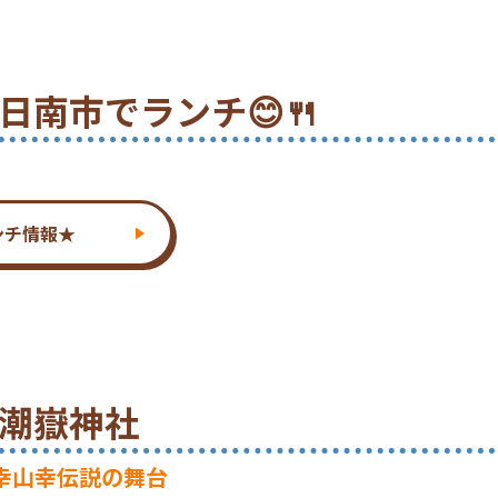
0 日南市でランチ😊🍴
ンチ情報★
0 潮嶽神社
幸山幸伝説の舞台