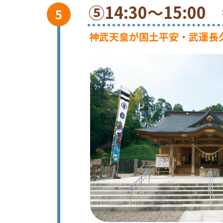
⑤14:30～15:
神武天皇が国土平安・武運長