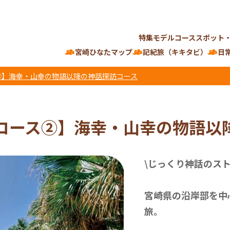
特集
モデルコース
スポット
宮崎ひなたマップ
記紀旅（キキタビ）
日
②】海幸・山幸の物語以降の神話探訪コース
コース②】海幸・山幸の物語以
\じっくり神話のス
宮崎県の沿岸部を中
旅。