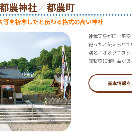
00 都農神社／都農町
久等を祈念したと伝わる格式の高い神社
神武天皇が国土平安
祀ったと伝えられて
別名：オオクニヌシ
売繫盛に御利益があ
基本情報を