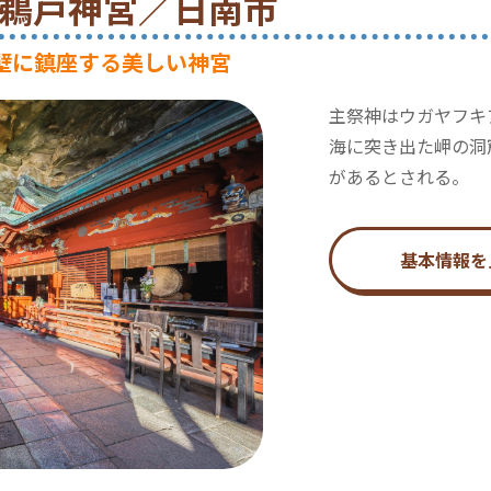
30 鵜戸神宮／日南市
壁に鎮座する美しい神宮
主祭神はウガヤフキ
海に突き出た岬の洞
があるとされる。
基本情報を