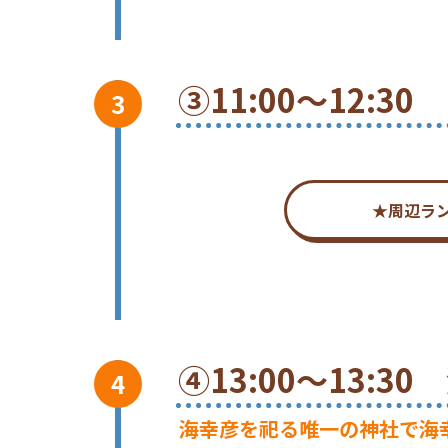
③11:00～12:3
★周辺ラ
④13:00～13:3
海幸彦を祀る唯一の神社で海