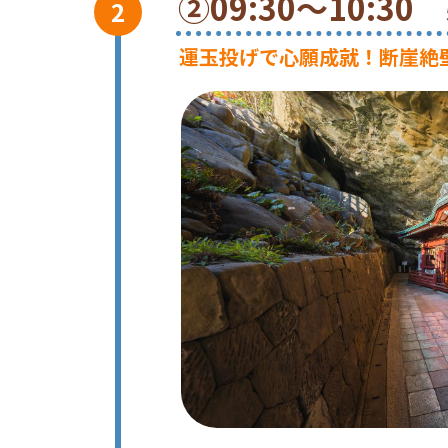
②09:30～10:
運玉投げで心願成就！断崖絶