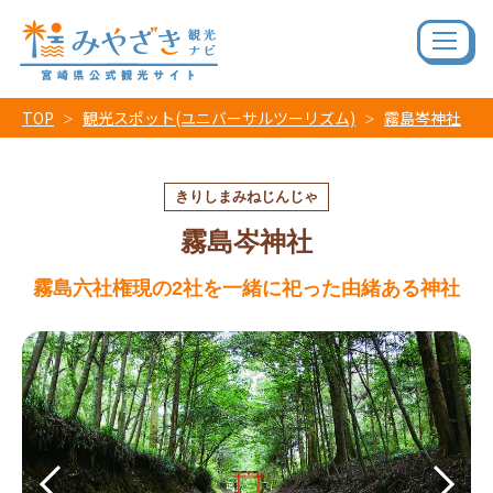
TOP
観光スポット(ユニバーサルツーリズム)
霧島岑神社
きりしまみねじんじゃ
霧島岑神社
霧島六社権現の2社を一緒に祀った由緒ある神社