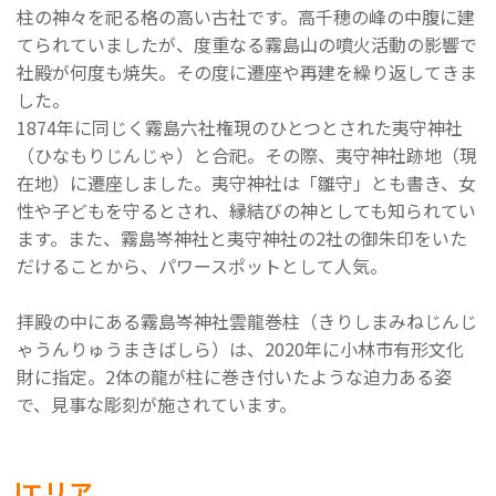
柱の神々を祀る格の高い古社です。高千穂の峰の中腹に建
てられていましたが、度重なる霧島山の噴火活動の影響で
社殿が何度も焼失。その度に遷座や再建を繰り返してきま
した。
1874年に同じく霧島六社権現のひとつとされた夷守神社
（ひなもりじんじゃ）と合祀。その際、夷守神社跡地（現
在地）に遷座しました。夷守神社は「雛守」とも書き、女
性や子どもを守るとされ、縁結びの神としても知られてい
ます。また、霧島岑神社と夷守神社の2社の御朱印をいた
だけることから、パワースポットとして人気。
拝殿の中にある霧島岑神社雲龍巻柱（きりしまみねじんじ
ゃうんりゅうまきばしら）は、2020年に小林市有形文化
財に指定。2体の龍が柱に巻き付いたような迫力ある姿
で、見事な彫刻が施されています。
エリア