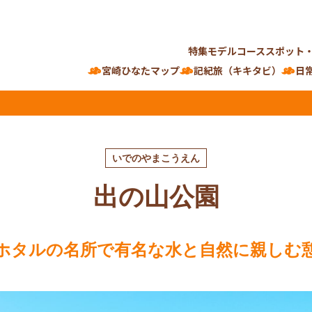
特集
モデルコース
スポット
宮崎ひなたマップ
記紀旅（キキタビ）
日
いでのやまこうえん
出の山公園
ホタルの名所で有名な水と自然に親しむ