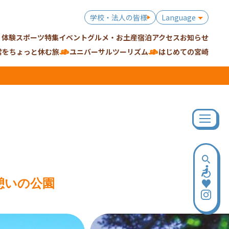
学校・法人の皆様
Language
・体験
スポーツ特集
イベント
グルメ・お土産
宿泊
アクセス
お知らせ
常をちょっと休む旅
ユニバーサルツーリズム
はじめての宮崎
憩いの公園