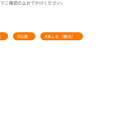
どでご確認の上おでかけください。
橋
#公園
#楽しむ（観光）