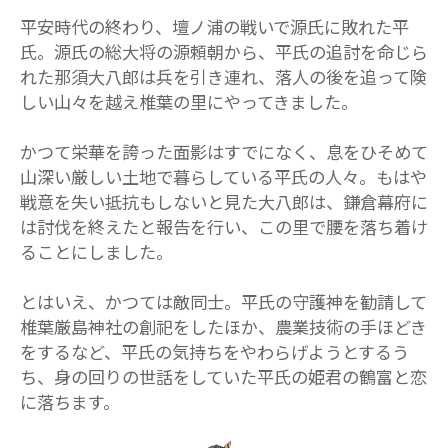
平安時代の終わり、壇ノ浦の戦いで源氏に敗れた平
氏。源氏の総大将の源頼朝から、平氏の追討を命じら
れた那須大八郎は兵を引き連れ、落人の後を追って険
しい山々を越え椎葉の里にやってきました。
かつて栄華を誇った面影はすでになく、息をひそめて
山深い厳しい土地で暮らしている平氏の人々。もはや
戦意を失い抵抗もしないと見た大八郎は、鎌倉幕府に
は討伐を終えたと報告を行い、この里で腰を落ち着け
ることにしました。
とはいえ、かつては敵同士。平氏の守護神を勧請して
椎葉厳島神社の創祀をしたほか、農業技術の手ほどき
をするなど、平氏の気持ちをやわらげようとするう
ち、身の回りの世話をしていた平氏の姫君の鶴富と恋
に落ちます。