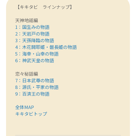
【キキタビ ラインナップ】
天神地祗編
1：
国生みの物語
2：
天岩戸の物語
3：
天孫降臨の物語
4：
木花開耶姫・磐長姫の物語
5：
海幸・山幸の物語
6：
神武天皇の物語
恋々秘話編
7：
日本武尊の物語
8：
源氏・平家の物語
9：
百済王の物語
全体MAP
キキタビトップ