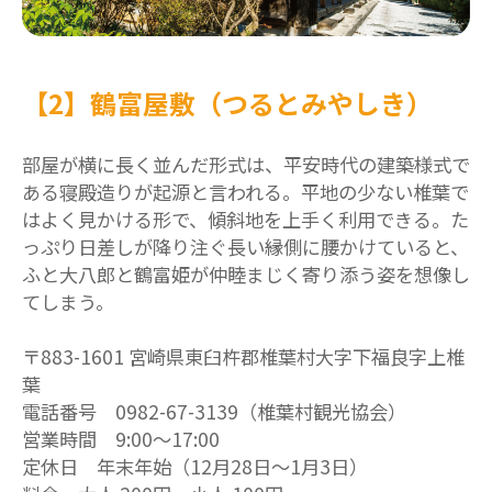
【2】鶴富屋敷（つるとみやしき）
部屋が横に長く並んだ形式は、平安時代の建築様式で
ある寝殿造りが起源と言われる。平地の少ない椎葉で
はよく見かける形で、傾斜地を上手く利用できる。た
っぷり日差しが降り注ぐ長い縁側に腰かけていると、
ふと大八郎と鶴富姫が仲睦まじく寄り添う姿を想像し
てしまう。
〒883-1601 宮崎県東臼杵郡椎葉村大字下福良字上椎
葉
電話番号 0982-67-3139（椎葉村観光協会）
営業時間 9:00〜17:00
定休日 年末年始（12月28日～1月3日）