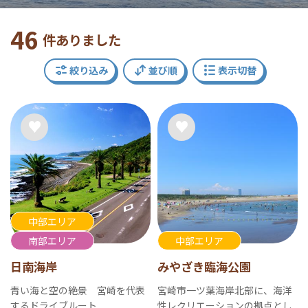
46
件ありました
絞り込み
並び順
表示切替
中部エリア
南部エリア
中部エリア
日南海岸
みやざき臨海公園
青い海と空の絶景 宮崎を代表
宮崎市一ツ葉海岸北部に、海洋
するドライブルート
性レクリエーションの拠点とし