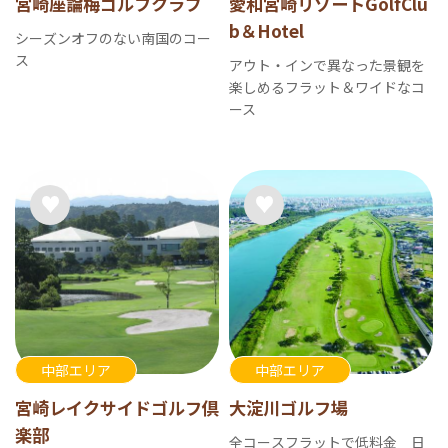
宮崎座論梅ゴルフクラブ
愛和宮崎リゾートGolfClu
b＆Hotel
シーズンオフのない南国のコー
ス
アウト・インで異なった景観を
楽しめるフラット＆ワイドなコ
ース
中部エリア
中部エリア
宮崎レイクサイドゴルフ倶
大淀川ゴルフ場
楽部
全コースフラットで低料金 日