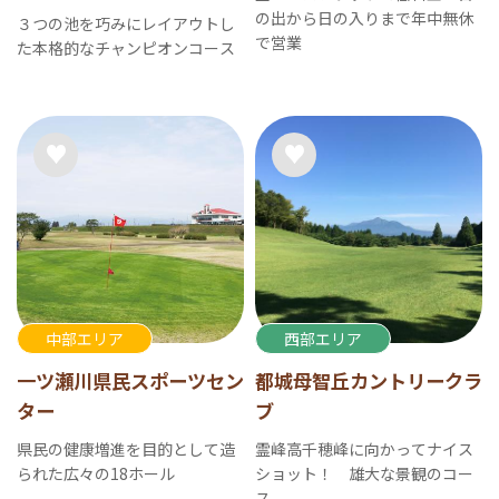
の出から日の入りまで年中無休
３つの池を巧みにレイアウトし
で営業
た本格的なチャンピオンコース
中部エリア
西部エリア
一ツ瀬川県民スポーツセン
都城母智丘カントリークラ
ター
ブ
県民の健康増進を目的として造
霊峰高千穂峰に向かってナイス
られた広々の18ホール
ショット！ 雄大な景観のコー
ス