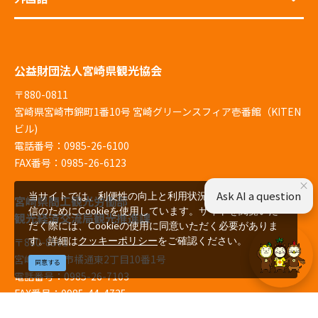
公益財団法人宮崎県観光協会
〒880-0811
宮崎県宮崎市錦町1番10号 宮崎グリーンスフィア壱番館（KITEN
ビル)
電話番号：0985-26-6100
FAX番号：0985-26-6123
×
Ask AI a question
当サイトでは、利便性の向上と利用状況の解析、広告配
宮崎県商工観光労働部
信のためにCookieを使用しています。サイトを閲覧いた
観光経済交流局観光推進課
だく際には、Cookieの使用に同意いただく必要がありま
す。詳細は
クッキーポリシー
をご確認ください。
〒880-8501
宮崎県宮崎市橘通東2丁目10番1号
同意する
電話番号：0985-26-7103
FAX番号：0985-44-4725