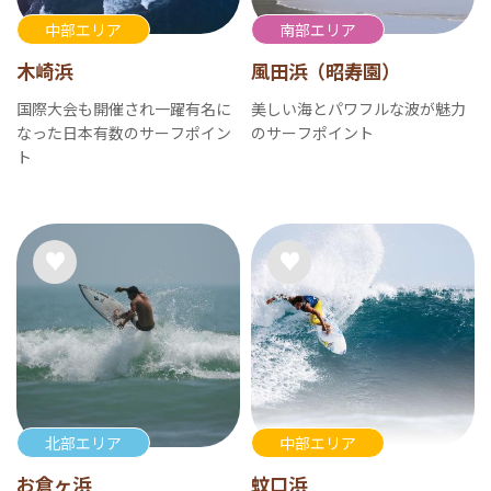
中部エリア
南部エリア
木崎浜
風田浜（昭寿園）
国際大会も開催され一躍有名に
美しい海とパワフルな波が魅力
なった日本有数のサーフポイン
のサーフポイント
ト
北部エリア
中部エリア
お倉ヶ浜
蚊口浜