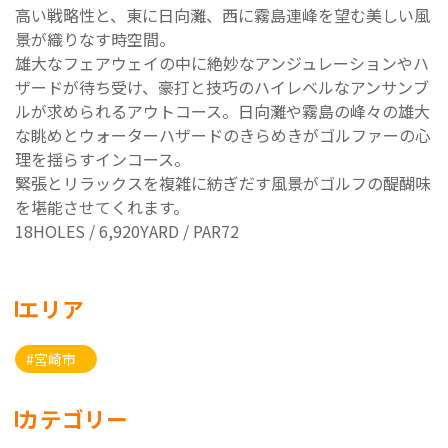
高い戦略性と、東に日向灘、西に霧島連峰を望む美しい風
景が織りなす時空間。
雄大なフェアウェイの中に絶妙なアンジュレーションやハ
ザードが待ち受け、豪打と技巧のハイレベルなアンサンブ
ルが求められるアウトコース。日向灘や霧島の峰々の雄大
な眺めとウォーターハザードのきらめきがゴルファーの心
理を揺らすインコース。
緊張とリラックスを複雑に紡ぎだす風景がゴルフの醍醐味
を堪能させてくれます。
18HOLES / 6,920YARD / PAR72
エリア
#宮崎市
カテゴリー