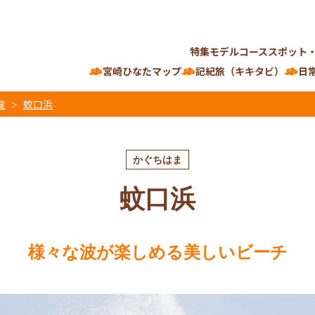
特集
モデルコース
スポット
宮崎ひなたマップ
記紀旅（キキタビ）
日
覧
蚊口浜
かぐちはま
蚊口浜
様々な波が楽しめる美しいビーチ