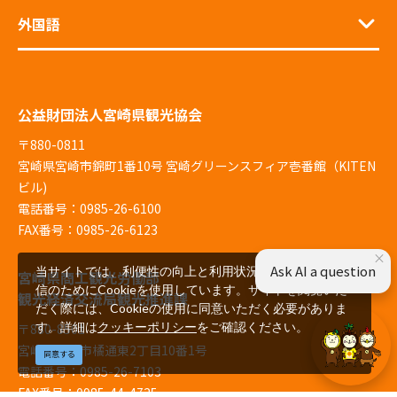
外国語
公益財団法人宮崎県観光協会
〒880-0811
宮崎県宮崎市錦町1番10号 宮崎グリーンスフィア壱番館（KITEN
ビル)
電話番号：0985-26-6100
FAX番号：0985-26-6123
×
Ask AI a question
当サイトでは、利便性の向上と利用状況の解析、広告配
宮崎県商工観光労働部
信のためにCookieを使用しています。サイトを閲覧いた
観光経済交流局観光推進課
だく際には、Cookieの使用に同意いただく必要がありま
す。詳細は
クッキーポリシー
をご確認ください。
〒880-8501
宮崎県宮崎市橘通東2丁目10番1号
同意する
電話番号：0985-26-7103
FAX番号：0985-44-4725