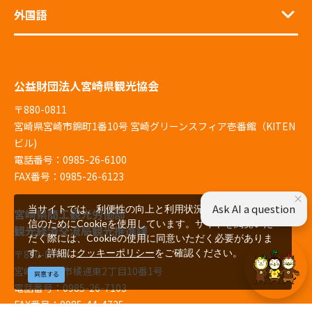
外国語
公益財団法人宮崎県観光協会
〒880-0811
宮崎県宮崎市錦町1番10号 宮崎グリーンスフィア壱番館（KITEN
ビル)
電話番号：0985-26-6100
FAX番号：0985-26-6123
×
Ask AI a question
当サイトでは、利便性の向上と利用状況の解析、広告配
宮崎県商工観光労働部
信のためにCookieを使用しています。サイトを閲覧いた
観光経済交流局観光推進課
だく際には、Cookieの使用に同意いただく必要がありま
す。詳細は
クッキーポリシー
をご確認ください。
〒880-8501
宮崎県宮崎市橘通東2丁目10番1号
同意する
電話番号：0985-26-7103
FAX番号：0985-44-4725