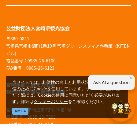
公益財団法人宮崎県観光協会
〒880-0811
宮崎県宮崎市錦町1番10号 宮崎グリーンスフィア壱番館（KITEN
ビル)
電話番号：0985-26-6100
FAX番号：0985-26-6123
×
Ask AI a question
当サイトでは、利便性の向上と利用状況の解析、広告配
宮崎県商工観光労働部
信のためにCookieを使用しています。サイトを閲覧いた
観光経済交流局観光推進課
だく際には、Cookieの使用に同意いただく必要がありま
す。詳細は
クッキーポリシー
をご確認ください。
〒880-8501
宮崎県宮崎市橘通東2丁目10番1号
同意する
電話番号：0985-26-7103
FAX番号：0985-44-4725