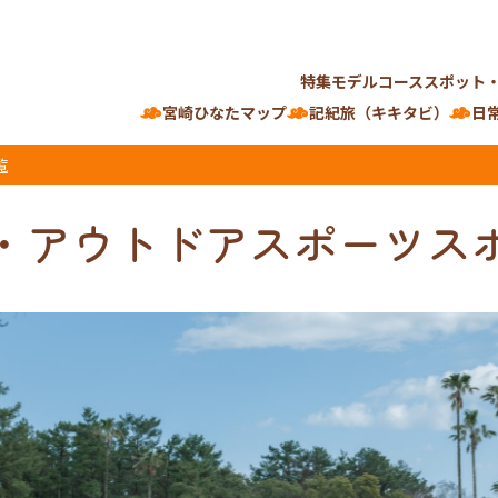
特集
モデルコース
スポット
宮崎ひなたマップ
記紀旅（キキタビ）
日
覧
・アウトドアスポーツス