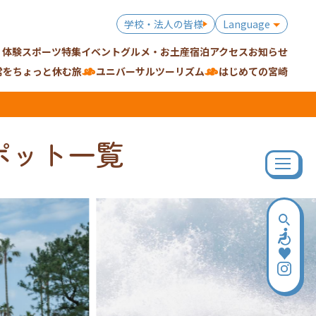
学校・法人の皆様
Language
・体験
スポーツ特集
イベント
グルメ・お土産
宿泊
アクセス
お知らせ
常をちょっと休む旅
ユニバーサルツーリズム
はじめての宮崎
ポット一覧