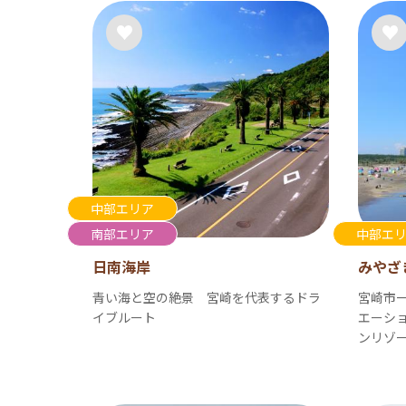
中部エリア
南部エリア
中部エ
日南海岸
みやざ
青い海と空の絶景 宮崎を代表するドラ
宮崎市
イブルート
エーシ
ンリゾ