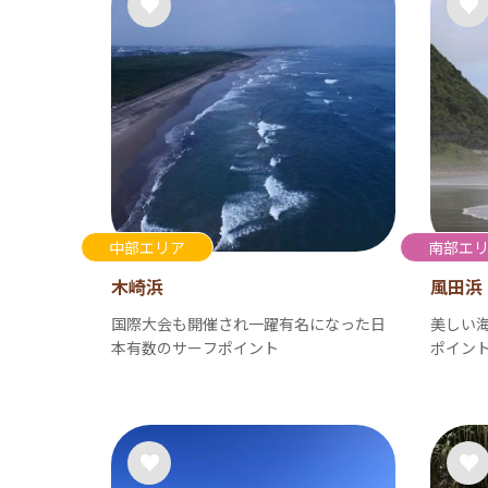
中部エリア
南部エ
木崎浜
風田浜
国際大会も開催され一躍有名になった日
美しい
本有数のサーフポイント
ポイン