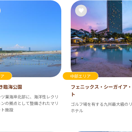
リア
中部エリア
き臨海公園
フェニックス・シーガイア・
ト
一ツ葉海岸北部に、海洋性レクリ
ョンの拠点として整備されたマリ
ゴルフ場を有する九州最大級の
ート施設
ホテル