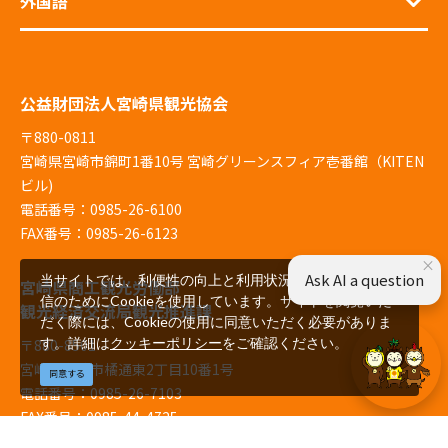
外国語
公益財団法人宮崎県観光協会
〒880-0811
宮崎県宮崎市錦町1番10号 宮崎グリーンスフィア壱番館（KITEN
ビル)
電話番号：0985-26-6100
FAX番号：0985-26-6123
×
Ask AI a question
当サイトでは、利便性の向上と利用状況の解析、広告配
宮崎県商工観光労働部
信のためにCookieを使用しています。サイトを閲覧いた
観光経済交流局観光推進課
だく際には、Cookieの使用に同意いただく必要がありま
す。詳細は
クッキーポリシー
をご確認ください。
〒880-8501
宮崎県宮崎市橘通東2丁目10番1号
同意する
電話番号：0985-26-7103
FAX番号：0985-44-4725