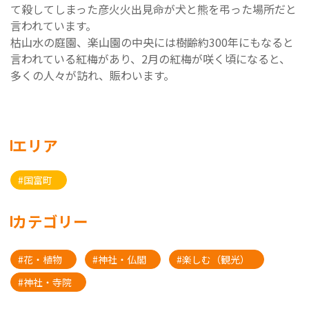
て殺してしまった彦火火出見命が犬と熊を弔った場所だと
言われています。
枯山水の庭園、楽山園の中央には樹齢約300年にもなると
言われている紅梅があり、2月の紅梅が咲く頃になると、
多くの人々が訪れ、賑わいます。
エリア
#国富町
カテゴリー
#花・植物
#神社・仏閣
#楽しむ（観光）
#神社・寺院