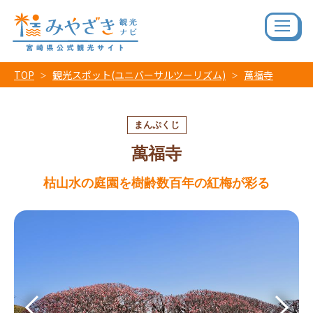
TOP
観光スポット(ユニバーサルツーリズム)
萬福寺
まんぷくじ
萬福寺
枯山水の庭園を樹齢数百年の紅梅が彩る