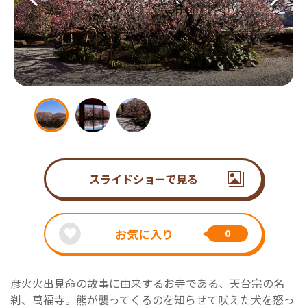
スライドショーで見る
お気に入り
0
彦火火出見命の故事に由来するお寺である、天台宗の名
刹、萬福寺。熊が襲ってくるのを知らせて吠えた犬を怒っ