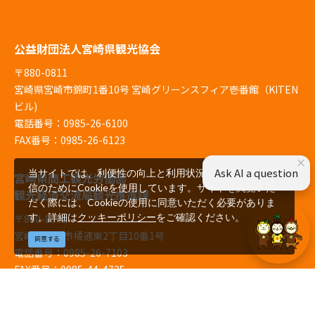
公益財団法人宮崎県観光協会
〒880-0811
宮崎県宮崎市錦町1番10号 宮崎グリーンスフィア壱番館（KITEN
ビル)
電話番号：0985-26-6100
FAX番号：0985-26-6123
×
Ask AI a question
当サイトでは、利便性の向上と利用状況の解析、広告配
宮崎県商工観光労働部
信のためにCookieを使用しています。サイトを閲覧いた
観光経済交流局観光推進課
だく際には、Cookieの使用に同意いただく必要がありま
す。詳細は
クッキーポリシー
をご確認ください。
〒880-8501
宮崎県宮崎市橘通東2丁目10番1号
同意する
電話番号：0985-26-7103
FAX番号：0985-44-4725