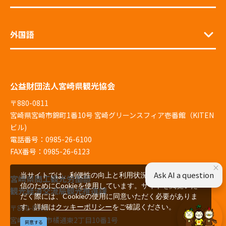
外国語
公益財団法人宮崎県観光協会
〒880-0811
宮崎県宮崎市錦町1番10号 宮崎グリーンスフィア壱番館（KITEN
ビル)
電話番号：0985-26-6100
FAX番号：0985-26-6123
×
Ask AI a question
当サイトでは、利便性の向上と利用状況の解析、広告配
宮崎県商工観光労働部
信のためにCookieを使用しています。サイトを閲覧いた
観光経済交流局観光推進課
だく際には、Cookieの使用に同意いただく必要がありま
す。詳細は
クッキーポリシー
をご確認ください。
〒880-8501
宮崎県宮崎市橘通東2丁目10番1号
同意する