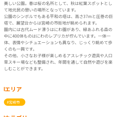
美しい公園。春は桜の名所として、秋は紅葉スポットとし
て地元民の憩いの場所となっています。
公園のシンボルでもある平和の塔は、高さ37mと圧巻の巨
塔で、展望台からは宮崎の市街地が眺められます。
園内には古代ムード漂うはにわ園があり、緑あふれる森の
中に400体ものはにわのレプリカが佇んでいます。一体一
体、表情やシチュエーションも異なり、じっくり眺めて歩
くのも一興です。
その他、小さなお子様が楽しめるアスレチック遊具や人口
草スキー場なども整備され、年間を通して自然や遊びを楽
しむことができます。
エリア
#宮崎市