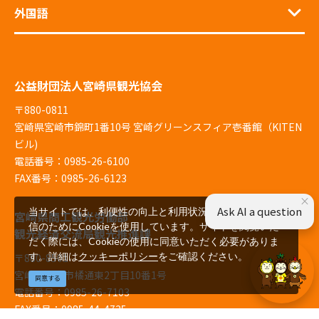
外国語
公益財団法人宮崎県観光協会
〒880-0811
宮崎県宮崎市錦町1番10号 宮崎グリーンスフィア壱番館（KITEN
ビル)
電話番号：0985-26-6100
FAX番号：0985-26-6123
×
Ask AI a question
当サイトでは、利便性の向上と利用状況の解析、広告配
宮崎県商工観光労働部
信のためにCookieを使用しています。サイトを閲覧いた
観光経済交流局観光推進課
だく際には、Cookieの使用に同意いただく必要がありま
す。詳細は
クッキーポリシー
をご確認ください。
〒880-8501
宮崎県宮崎市橘通東2丁目10番1号
同意する
電話番号：0985-26-7103
FAX番号：0985-44-4725