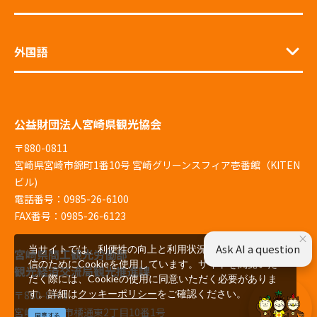
外国語
公益財団法人宮崎県観光協会
〒880-0811
宮崎県宮崎市錦町1番10号 宮崎グリーンスフィア壱番館（KITEN
ビル)
電話番号：0985-26-6100
FAX番号：0985-26-6123
×
Ask AI a question
当サイトでは、利便性の向上と利用状況の解析、広告配
宮崎県商工観光労働部
信のためにCookieを使用しています。サイトを閲覧いた
観光経済交流局観光推進課
だく際には、Cookieの使用に同意いただく必要がありま
す。詳細は
クッキーポリシー
をご確認ください。
〒880-8501
宮崎県宮崎市橘通東2丁目10番1号
同意する