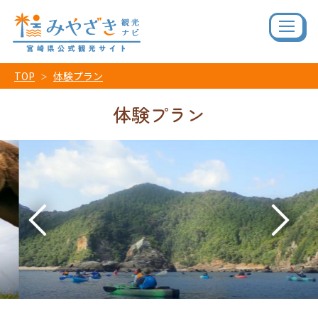
TOP
体験プラン
体験プラン