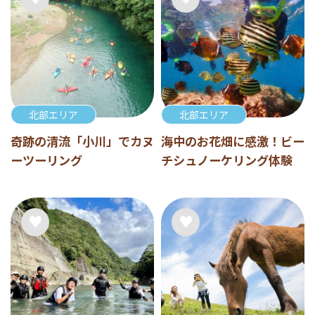
北部エリア
北部エリア
奇跡の清流「小川」でカヌ
海中のお花畑に感激！ビー
ーツーリング
チシュノーケリング体験