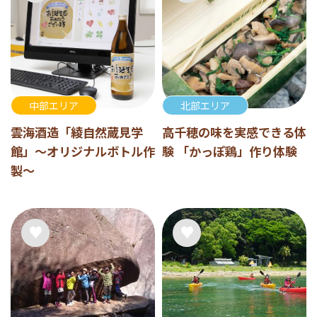
中部エリア
北部エリア
雲海酒造「綾自然蔵見学
高千穂の味を実感できる体
館」～オリジナルボトル作
験 「かっぽ鶏」作り体験
製～