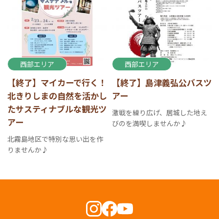
西部エリア
西部エリア
【終了】マイカーで行く！
【終了】島津義弘公バスツ
北きりしまの自然を活かし
アー
たサスティナブルな観光ツ
激戦を繰り広げ、居城した地え
アー
びのを満喫しませんか♪
北霧島地区で特別な思い出を作
りませんか♪