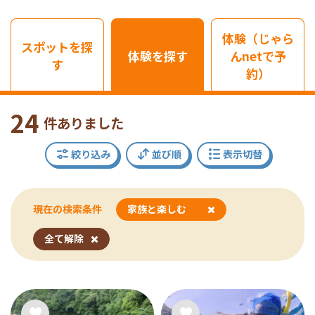
体験（じゃら
スポットを探
体験を探す
んnetで予
す
約）
24
件ありました
絞り込み
並び順
表示切替
現在の検索条件
家族と楽しむ
全て解除