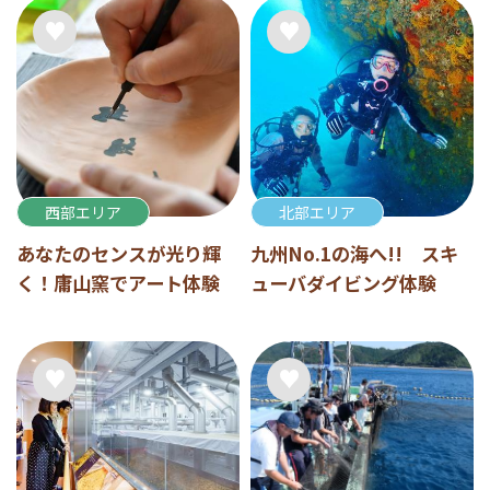
西部エリア
北部エリア
あなたのセンスが光り輝
九州No.1の海へ!! スキ
く！庸山窯でアート体験
ューバダイビング体験