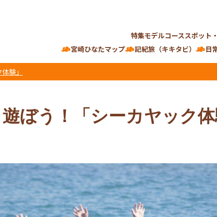
特集
モデルコース
スポット
宮崎ひなたマップ
記紀旅（キキタビ）
日
ク体験」
と遊ぼう！「シーカヤック体