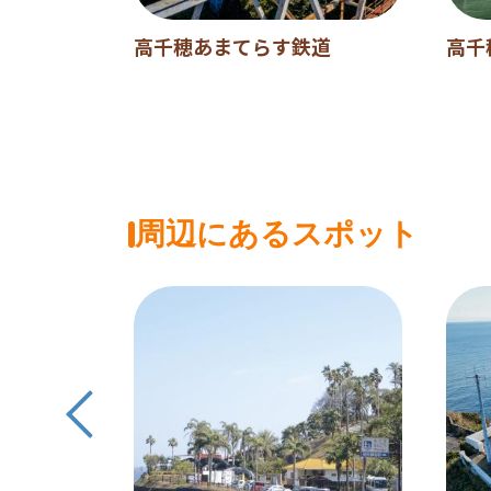
（フェニ
高千穂あまてらす鉄道
高千
・オーシ
限定）
周辺にあるスポット