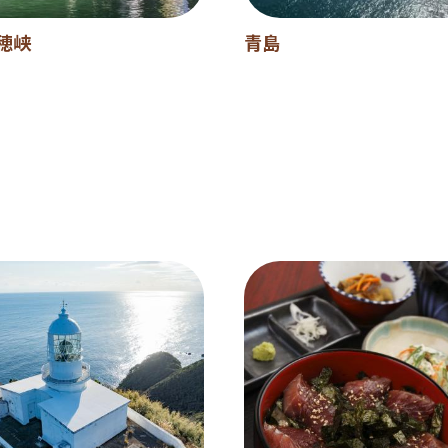
穂峡
青島