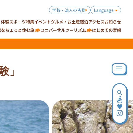
学校・法人の皆様
Language
・体験
スポーツ特集
イベント
グルメ・お土産
宿泊
アクセス
お知らせ
常をちょっと休む旅
ユニバーサルツーリズム
はじめての宮崎
験」