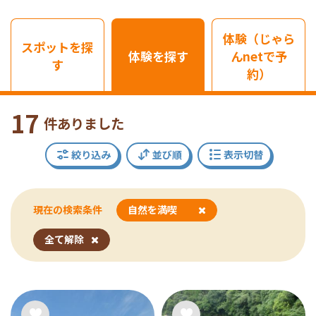
体験（じゃら
スポットを探
体験を探す
んnetで予
す
約）
17
件ありました
絞り込み
並び順
表示切替
現在の検索条件
自然を満喫
全て解除