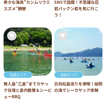
希少な海鳥”カンムリウミ
SNSで話題！不思議な巨
スズメ”観察
岩パックン岩を見に行こ
う！
北部エリア
北部エリア
無人島”乙島”までカヤッ
日向松島巡りを満喫！延岡
ク往復と島内散策＆シービ
の海でシーカヤック体験
ューBBQ