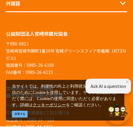
外国語
公益財団法人宮崎県観光協会
〒880-0811
宮崎県宮崎市錦町1番10号 宮崎グリーンスフィア壱番館（KITEN
ビル)
電話番号：0985-26-6100
FAX番号：0985-26-6123
×
Ask AI a question
当サイトでは、利便性の向上と利用状況の解析、広告配
宮崎県商工観光労働部
信のためにCookieを使用しています。サイトを閲覧いた
観光経済交流局観光推進課
だく際には、Cookieの使用に同意いただく必要がありま
す。詳細は
クッキーポリシー
をご確認ください。
〒880-8501
宮崎県宮崎市橘通東2丁目10番1号
同意する
電話番号：0985-26-7103
FAX番号：0985-44-4725