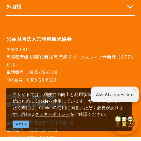
外国語
公益財団法人宮崎県観光協会
〒880-0811
宮崎県宮崎市錦町1番10号 宮崎グリーンスフィア壱番館（KITEN
ビル)
電話番号：0985-26-6100
FAX番号：0985-26-6123
×
Ask AI a question
当サイトでは、利便性の向上と利用状況の解析、広告配
宮崎県商工観光労働部
信のためにCookieを使用しています。サイトを閲覧いた
観光経済交流局観光推進課
だく際には、Cookieの使用に同意いただく必要がありま
す。詳細は
クッキーポリシー
をご確認ください。
〒880-8501
宮崎県宮崎市橘通東2丁目10番1号
同意する
電話番号：0985-26-7103
FAX番号：0985-44-4725