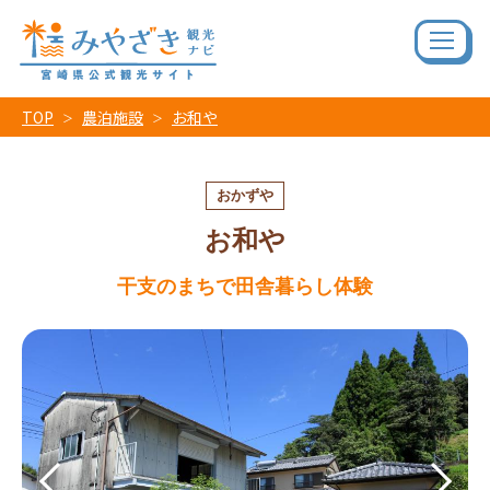
TOP
農泊施設
お和や
おかずや
お和や
干支のまちで田舎暮らし体験