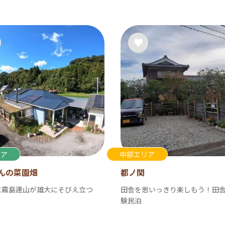
リア
中部エリア
んの菜園畑
都ノ関
に霧島連山が雄大にそびえ立つ
田舎を思いっきり楽しもう！田
験民泊