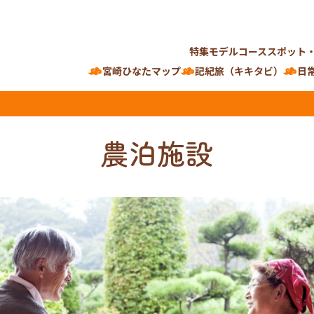
特集
モデルコース
スポット
宮崎ひなたマップ
記紀旅（キキタビ）
日
農泊施設