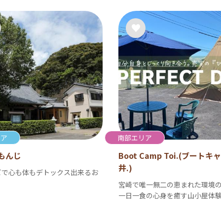
リア
南部エリア
もんじ
Boot Camp Toi.(ブート
井.)
ビで心も体もデトックス出来るお
宮崎で唯一無二の恵まれた環境
一日一食の心身を癒す山小屋体