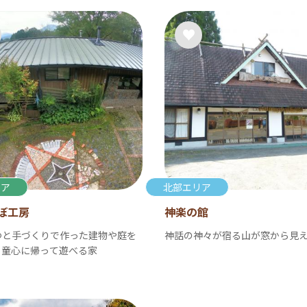
リア
北部エリア
ぼ工房
神楽の館
つと手づくりで作った建物や庭を
神話の神々が宿る山が窓から見
、童心に帰って遊べる家