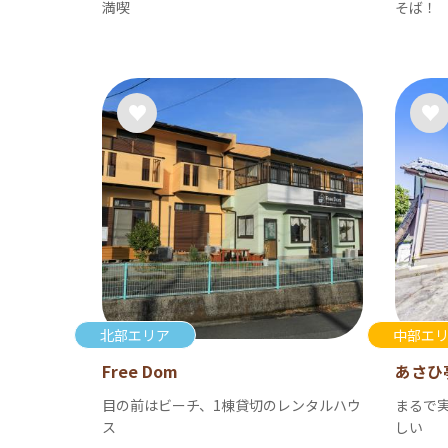
満喫
そば！
北部エリア
中部エ
Free Dom
あさひ
目の前はビーチ、1棟貸切のレンタルハウ
まるで
ス
しい