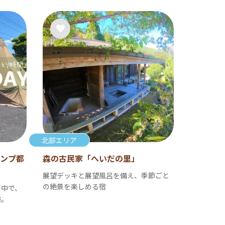
北部エリア
キャンプ都
森の古民家「へいだの里」
展望デッキと展望風呂を備え、季節ごと
の絶景を楽しめる宿
の中で、
験。