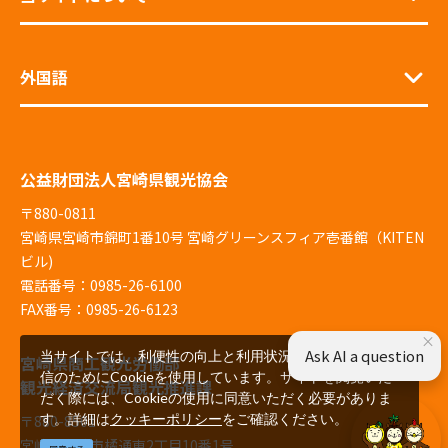
外国語
公益財団法人宮崎県観光協会
〒880-0811
宮崎県宮崎市錦町1番10号 宮崎グリーンスフィア壱番館（KITEN
ビル)
電話番号：0985-26-6100
FAX番号：0985-26-6123
×
Ask AI a question
当サイトでは、利便性の向上と利用状況の解析、広告配
宮崎県商工観光労働部
信のためにCookieを使用しています。サイトを閲覧いた
観光経済交流局観光推進課
だく際には、Cookieの使用に同意いただく必要がありま
す。詳細は
クッキーポリシー
をご確認ください。
〒880-8501
宮崎県宮崎市橘通東2丁目10番1号