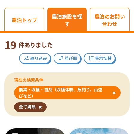
農泊施設を探
農泊のお問い
農泊トップ
す
合わせ
19
件ありました
絞り込み
並び順
表示切替
現在の検索条件
農業・収穫・自然（収穫体験、魚釣り、山遊
びなど）
全て解除