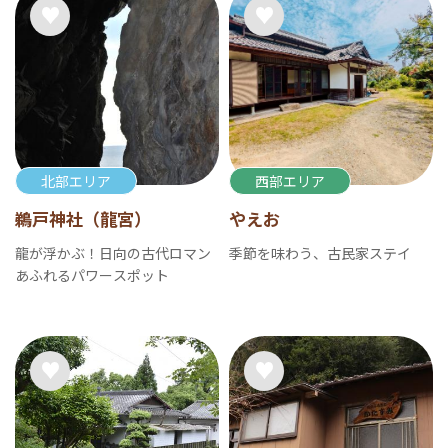
北部エリア
西部エリア
鵜戸神社（龍宮）
やえお
龍が浮かぶ！日向の古代ロマン
季節を味わう、古民家ステイ
あふれるパワースポット