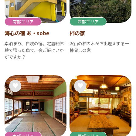
南部エリア
西部エリア
海心の宿 あ・sobe
柿の家
素泊まり、自炊の宿。定置網体
沢山の柿の木がお出迎えする一
験で獲った魚で、夜ご飯はいか
棟貸しの家
がですか？
南部エリア
西部エリア