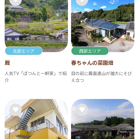
北部エリア
西部エリア
厩
春ちゃんの菜園畑
人気TV「ぽつんと一軒家」で紹
目の前に霧島連山が雄大にそび
介
え立つ