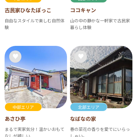
古民家ひなたぼっこ
ココキャン
自由なスタイルで楽しむ自然体
山の中の静かな一軒家で古民家
験
暮らし体験
中部エリア
北部エリア
あさひ亭
なばなの家
まるで実家気分！温かいおもて
春の菜花の香りを愛でにいらっ
なしが嬉しい
しゃい。