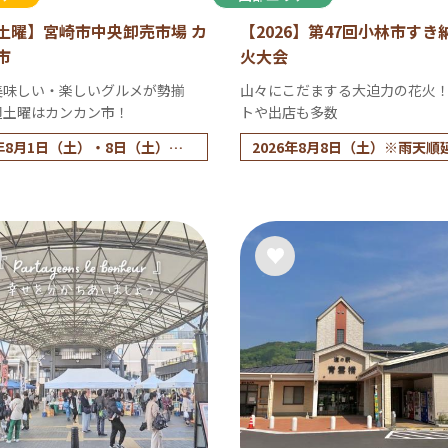
土曜】宮崎市中央卸売市場 カ
【2026】第47回小林市すき
市
火大会
美味しい・楽しいグルメが勢揃
山々にこだまする大迫力の花火
週土曜はカンカン市！
トや出店も多数
6年8月1日（土）・8日（土）・2
2026年8月8日（土）※雨天順
土）・29日（土）／毎月土曜
日（日）
土曜はお休み）
15（土）は市場がお盆休みの為
ン市もお休みして、8/29日
）にカンカン市を行います。