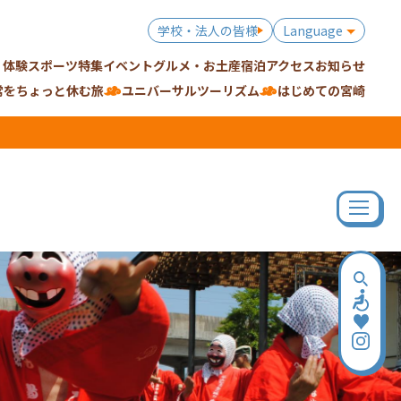
学校・法人の皆様
Language
・体験
スポーツ特集
イベント
グルメ・お土産
宿泊
アクセス
お知らせ
常をちょっと休む旅
ユニバーサルツーリズム
はじめての宮崎