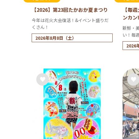
【2026】第23回たかおか夏まつり
【毎週
ンカン
今年は花火大会復活！&イベント盛りだ
くさん！
新鮮・
い！毎
2026年8月8日（土）
202
2日（
（第5
※8/
カンカ
（土