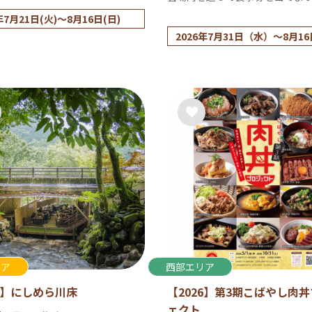
年7月21日(火)～8月16日(日)
2026年7月31日（水）～8月16
（日）
リア
西部エリア
26】にしめら川床
【2026】第3期こばやし肉
ェクト