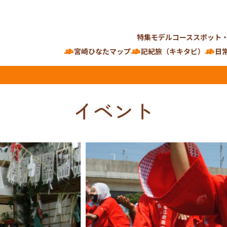
特集
モデルコース
スポット
宮崎ひなたマップ
記紀旅（キキタビ）
日
イベント