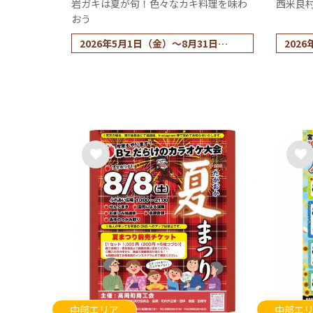
岩ガキは夏が旬！色々なカキ料理を味わ
西米良
おう
2026年5月1日（金）～8月31日
2026
（月）
※水
※大分県佐伯市は5月9日（土）～
中部エリア
中部エ