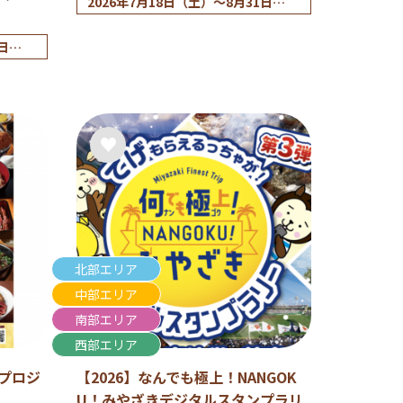
2026年7月18日（土）〜8月31日
（月）※台風・大雨などの荒天時を
除き、毎日開催。天候などの理由に
日
よる中止のご案内は、イベント前日
の17時にHPで案内いたします。
北部エリア
中部エリア
南部エリア
西部エリア
丼プロジ
【2026】なんでも極上！NANGOK
U！みやざきデジタルスタンプラリ