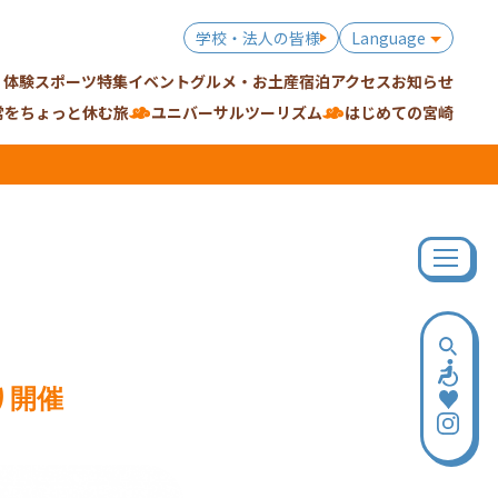
学校・法人の皆様
Language
・体験
スポーツ特集
イベント
グルメ・お土産
宿泊
アクセス
お知らせ
常をちょっと休む旅
ユニバーサルツーリズム
はじめての宮崎
り開催