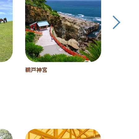
鵜戸神宮
陣の池