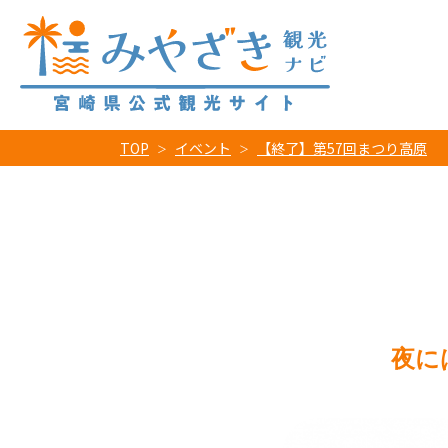
TOP
イベント
【終了】第57回まつり高原
夜に