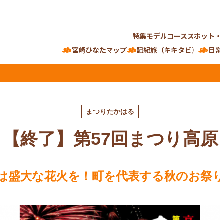
特集
モデルコース
スポット
宮崎ひなたマップ
記紀旅（キキタビ）
日
まつりたかはる
【終了】第57回まつり高原
は盛大な花火を！町を代表する秋のお祭