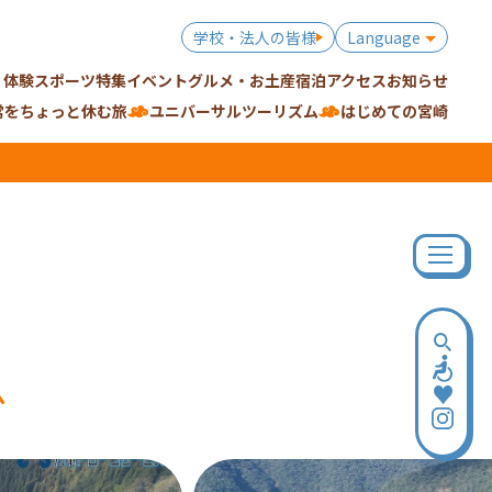
学校・法人の皆様
Language
・体験
スポーツ特集
イベント
グルメ・お土産
宿泊
アクセス
お知らせ
常をちょっと休む旅
ユニバーサルツーリズム
はじめての宮崎
ム