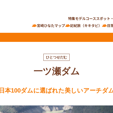
特集
モデルコース
スポット
宮崎ひなたマップ
記紀旅（キキタビ）
日
ひとつせだむ
一ツ瀬ダム
日本100ダムに選ばれた美しいアーチダ