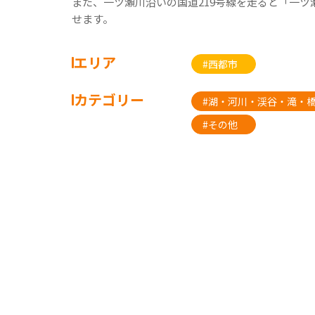
また、一ツ瀬川沿いの国道219号線を走ると「一
せます。
エリア
#西都市
カテゴリー
#湖・河川・渓谷・滝・
#その他