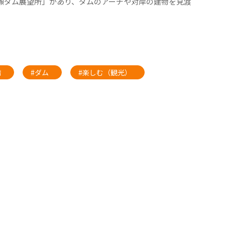
ツ瀬ダム展望所」があり、ダムのアーチや対岸の建物を見渡
橋
#ダム
#楽しむ（観光）